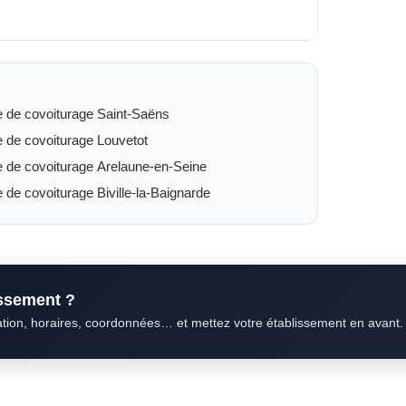
e de covoiturage Saint-Saëns
e de covoiturage Louvetot
e de covoiturage Arelaune-en-Seine
e de covoiturage Biville-la-Baignarde
issement ?
ation, horaires, coordonnées… et mettez votre établissement en avant.