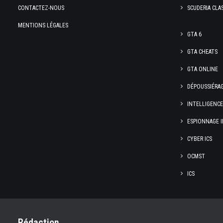
CONTACTEZ-NOUS
SCUDERIA CLA
MENTIONS LÉGALES
GTA 6
GTA CHEATS
GTA ONLINE
DÉPOUSSIÉRA
INTELLIGENC
ESPIONNAGE I
CYBER ICS
OCMST
ICS
Rédaction