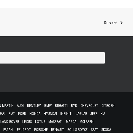
Suivant
N MARTIN
AUDI
BENTLEY
BMW
BUGATTI
BYD
CHEVROLET
CITROËN
RARI
FIAT
FORD
HONDA
HYUNDAI
INFINITI
JAGUAR
JEEP
KIA
LAND ROVER
LEXUS
LOTUS
MASERATI
MAZDA
MCLAREN
PAGANI
PEUGEOT
PORSCHE
RENAULT
ROLLS-ROYCE
SEAT
SKODA