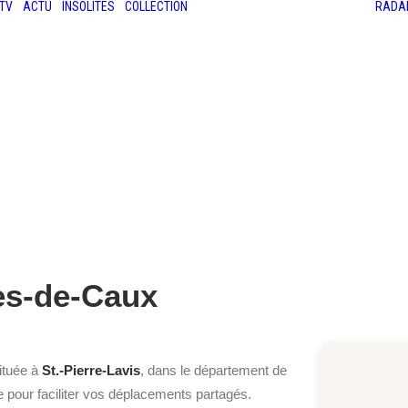
TV
ACTU
INSOLITES
COLLECTION
RADA
LES ANCIENNES
LE SALON RÉTROMOBILE
LE MANS CLASSIC
LE TOUR AUTO
res-de-Caux
située à
St.-Pierre-Lavis
, dans le département de
le pour faciliter vos déplacements partagés.