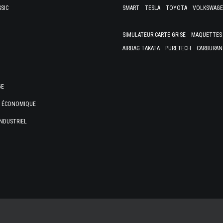
SSIC
SMART
TESLA
TOYOTA
VOLKSWAG
SIMULATEUR CARTE GRISE
MAQUETTES 
AIRBAG TAKATA
PURETECH
CARBURAN
GE
E ÉCONOMIQUE
NDUSTRIEL