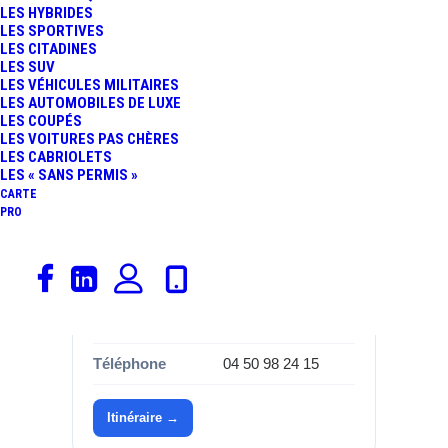
Informations
LES HYBRIDES
LES SPORTIVES
Catégorie
Garages, Audi
LES CITADINES
LES SUV
Marque
Audi
LES VÉHICULES MILITAIRES
LES AUTOMOBILES DE LUXE
LES COUPÉS
Adresse
415 Rue Cesar
LES VOITURES PAS CHÈRES
Vuarchex Z.a.e.
LES CABRIOLETS
Bord d Arve
LES « SANS PERMIS »
CARTE
PRO
Commune
74950 Scionzier
Département
Haute-Savoie (74)
Région
Auvergne-Rhône-
Alpes
Téléphone
04 50 98 24 15
Itinéraire →