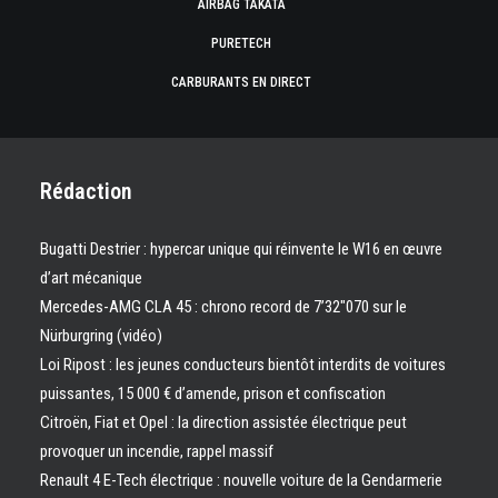
AIRBAG TAKATA
PURETECH
CARBURANTS EN DIRECT
Rédaction
Bugatti Destrier : hypercar unique qui réinvente le W16 en œuvre
d’art mécanique
Mercedes-AMG CLA 45 : chrono record de 7’32″070 sur le
Nürburgring (vidéo)
Loi Ripost : les jeunes conducteurs bientôt interdits de voitures
puissantes, 15 000 € d’amende, prison et confiscation
Citroën, Fiat et Opel : la direction assistée électrique peut
provoquer un incendie, rappel massif
Renault 4 E-Tech électrique : nouvelle voiture de la Gendarmerie