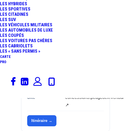
LES HYBRIDES
LES SPORTIVES
Catégorie
Garages, Peugeot
LES CITADINES
LES SUV
Marque
Peugeot
LES VÉHICULES MILITAIRES
LES AUTOMOBILES DE LUXE
Adresse
2-4 RUE DU
LES COUPÉS
LES VOITURES PAS CHÈRES
GENERAL DE
LES CABRIOLETS
GAULLE
LES « SANS PERMIS »
CARTE
Commune
44120
PRO
Département
Loire-Atlantique (44)
Région
Pays de la Loire
Site
concessions.peugeot.fr/vertou/
↗
Itinéraire →