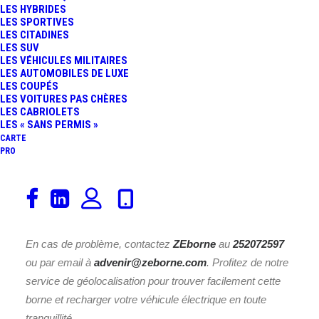
LES HYBRIDES
LES SPORTIVES
LES CITADINES
LES SUV
LES VÉHICULES MILITAIRES
Découvrez la borne de recharge
FORD AGEN EXT
LES AUTOMOBILES DE LUXE
LES COUPÉS
installée à l’adresse
Avenue du Général Leclerc 47000
LES VOITURES PAS CHÈRES
Agen
(Lot-et-Garonne) en
Nouvelle-Aquitaine
. Avec une
LES CABRIOLETS
LES « SANS PERMIS »
puissance nominale de
22
kWh
, cette borne répond à la
CARTE
norme de recharge
Accès libre
et offre
1
place(s).
PRO
À
Agen
, le garage FORD AGEN EXT fait aussi office de
concession automobile, proposant un
point de vente
de
véhicules neufs et d’occasion.
En cas de problème, contactez
ZEborne
au
252072597
ou par email à
advenir@zeborne.com
. Profitez de notre
service de géolocalisation pour trouver facilement cette
borne et recharger votre véhicule électrique en toute
tranquillité.