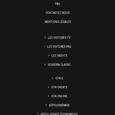
FAQ
CONTACTEZ-NOUS
MENTIONS LÉGALES
LES VOITURES TV
LES VOITURES PRO
LES YACHTS
SCUDERIA CLASSIC
GTA 6
GTA CHEATS
GTA ONLINE
DÉPOUSSIÉRAGE
INTELLIGENCE ÉCONOMIQUE