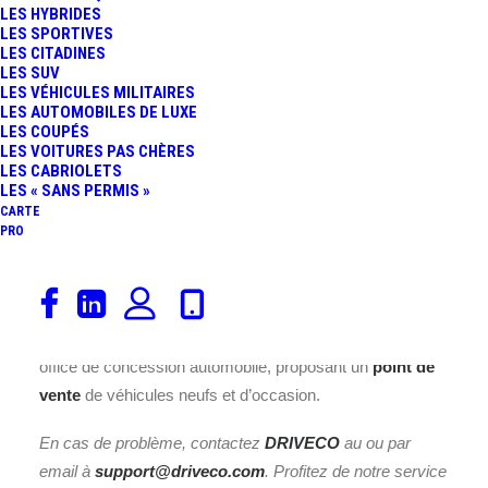
LES HYBRIDES
LES SPORTIVES
LES CITADINES
LES SUV
LES VÉHICULES MILITAIRES
LES AUTOMOBILES DE LUXE
LES COUPÉS
LES VOITURES PAS CHÈRES
LES CABRIOLETS
Découvrez la borne de recharge
Hyundai Auch
LES « SANS PERMIS »
Automobile
installée à l’adresse
ZAC Mouliot 4 Allée
CARTE
PRO
Berthe Morisot, 32000 Auch
(Gers) en
Occitanie
. Avec
une puissance nominale de
22
kWh
, cette borne répond à
la norme de recharge
Accès libre
et offre
2
place(s).
À
Auch
, le garage Hyundai Auch Automobile fait aussi
office de concession automobile, proposant un
point de
vente
de véhicules neufs et d’occasion.
En cas de problème, contactez
DRIVECO
au
ou par
email à
support@driveco.com
. Profitez de notre service