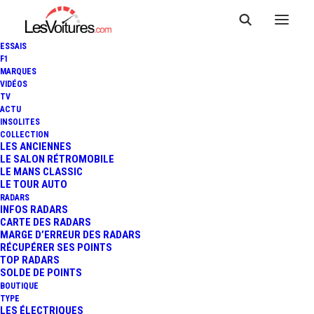
ESSAIS
F1
MARQUES
VIDÉOS
Borne garage Hyundai
TV
ACTU
INSOLITES
Auch Automobile
COLLECTION
LES ANCIENNES
LE SALON RÉTROMOBILE
LE MANS CLASSIC
Borne garage Hyundai Auch
LE TOUR AUTO
Automobile
RADARS
INFOS RADARS
CARTE DES RADARS
MARGE D’ERREUR DES RADARS
RÉCUPÉRER SES POINTS
TOP RADARS
SOLDE DE POINTS
BOUTIQUE
TYPE
LES ÉLECTRIQUES