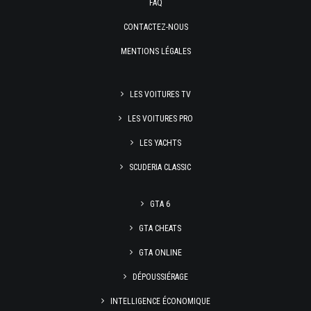
FAQ
CONTACTEZ-NOUS
MENTIONS LÉGALES
LES VOITURES TV
LES VOITURES PRO
LES YACHTS
SCUDERIA CLASSIC
GTA 6
GTA CHEATS
GTA ONLINE
DÉPOUSSIÉRAGE
INTELLIGENCE ÉCONOMIQUE