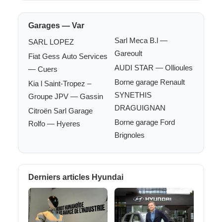
Garages — Var
Sarl Meca B.l —
SARL LOPEZ
Gareoult
Fiat Gess Auto Services
AUDI STAR — Ollioules
— Cuers
Borne garage Renault
Kia l Saint-Tropez –
SYNETHIS
Groupe JPV — Gassin
DRAGUIGNAN
Citroën Sarl Garage
Borne garage Ford
Rolfo — Hyeres
Brignoles
Derniers articles Hyundai