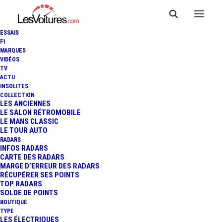
ESSAIS
F1
MARQUES
VIDÉOS
Borne garage Hyundai
TV
ACTU
INSOLITES
Autodif Brignoles
COLLECTION
LES ANCIENNES
LE SALON RÉTROMOBILE
LE MANS CLASSIC
Borne garage Hyundai Autodif
LE TOUR AUTO
Brignoles
RADARS
INFOS RADARS
CARTE DES RADARS
MARGE D’ERREUR DES RADARS
RÉCUPÉRER SES POINTS
TOP RADARS
SOLDE DE POINTS
BOUTIQUE
TYPE
LES ÉLECTRIQUES