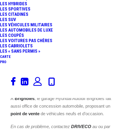
LES HYBRIDES
LES SPORTIVES
LES CITADINES
LES SUV
LES VÉHICULES MILITAIRES
LES AUTOMOBILES DE LUXE
LES COUPÉS
LES VOITURES PAS CHÈRES
LES CABRIOLETS
Découvrez la borne de recharge
Hyundai Autodif
LES « SANS PERMIS »
Brignoles
installée à l’adresse
ZI Les Consacs 1160 Bd
CARTE
PRO
Bernard Long, 83170 Brignoles
(Var) en
Provence-
Alpes-Côte d’Azur
. Avec une puissance nominale de
22
kWh
, cette borne répond à la norme de recharge
Accès
libre
et offre
2
place(s).
À
Brignoles
, le garage Hyundai Autodif Brignoles fait
aussi office de concession automobile, proposant un
point de vente
de véhicules neufs et d’occasion.
En cas de problème, contactez
DRIVECO
au
ou par