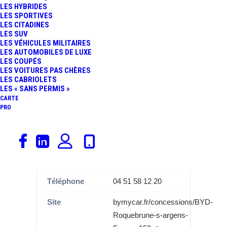
LES HYBRIDES
Informations
LES SPORTIVES
LES CITADINES
Catégorie
Garages, BYD
LES SUV
LES VÉHICULES MILITAIRES
Marque
BYD
LES AUTOMOBILES DE LUXE
LES COUPÉS
LES VOITURES PAS CHÈRES
Adresse
69 Rue de la Tuilerie
LES CABRIOLETS
LES « SANS PERMIS »
Commune
83520 Roquebrune-
CARTE
sur-Argens
PRO
Département
Var (83)
Région
Provence-Alpes-
Côte d’Azur
Téléphone
04 51 58 12 20
Site
bymycar.fr/concessions/BYD-
Roquebrune-s-argens-