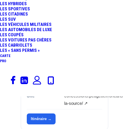
LES HYBRIDES
Informations
LES SPORTIVES
LES CITADINES
Catégorie
Garages, Peugeot
LES SUV
LES VÉHICULES MILITAIRES
Marque
Peugeot
LES AUTOMOBILES DE LUXE
LES COUPÉS
LES VOITURES PAS CHÈRES
Adresse
30 AVENUE DE LA
LES CABRIOLETS
BOLIERE
LES « SANS PERMIS »
CARTE
Commune
45100
PRO
Département
Loiret (45)
Région
Centre-Val de Loire
Site
concessions.peugeot.fr/orleans-
la-source/ ↗
Itinéraire →