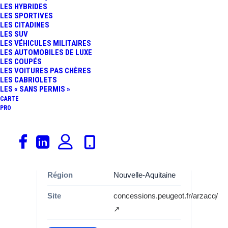
LES HYBRIDES
Informations
LES SPORTIVES
LES CITADINES
Catégorie
Garages, Peugeot
LES SUV
LES VÉHICULES MILITAIRES
Marque
Peugeot
LES AUTOMOBILES DE LUXE
LES COUPÉS
LES VOITURES PAS CHÈRES
Adresse
1223 ROUTE
LES CABRIOLETS
DEPARTEMENTALE
LES « SANS PERMIS »
944
CARTE
PRO
Commune
64410
Département
Pyrénées-
Atlantiques (64)
Région
Nouvelle-Aquitaine
Site
concessions.peugeot.fr/arzacq/
↗