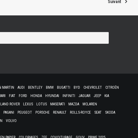
Suivant
N MARTIN
AUDI
BENTLEY
BMW
BUGATTI
BYD
CHEVROLET
CITROËN
RARI
FIAT
FORD
HONDA
HYUNDAI
INFINITI
JAGUAR
JEEP
KIA
LAND ROVER
LEXUS
LOTUS
MASERATI
MAZDA
MCLAREN
PAGANI
PEUGEOT
PORSCHE
RENAULT
ROLLS-ROYCE
SEAT
SKODA
EN
VOLVO
EN PAPIER
COLORIAGES
ZFE
COVOITURAGE
GOUV
PRIME 2025