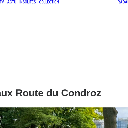
TV
ACTU
INSOLITES
COLLECTION
RADA
LES ANCIENNES
LE SALON RÉTROMOBILE
LE MANS CLASSIC
LE TOUR AUTO
aux Route du Condroz