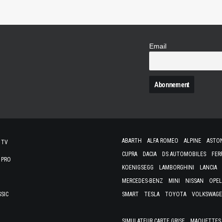
Email
N
ABARTH
ALFA ROMEO
ALPINE
ASTO
 TV
CUPRA
DACIA
DS AUTOMOBILES
FER
 PRO
KOENIGSEGG
LAMBORGHINI
LANCIA
MERCEDES-BENZ
MINI
NISSAN
OPEL
SSIC
SMART
TESLA
TOYOTA
VOLKSWAG
SIMULATEUR CARTE GRISE
MAQUETTES 