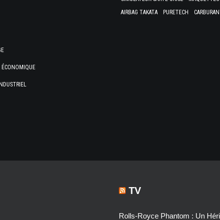
AIRBAG TAKATA
PURETECH
CARBURAN
GE
E ÉCONOMIQUE
NDUSTRIEL
TV
Rolls-Royce Phantom : Un Héri