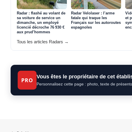
Radar : flashé au volant de
Radar Velolaser : l’arme
Vid
sa voiture de service un
fatale qui traque les
et 
dimanche, un employé
Français sur les autoroutes
sym
licencié décroche 76 930 €
espagnoles
enc
aux prud’hommes
Tous les articles Radars →
Vous êtes le propriétaire de cet établ
PRO
Personnalisez cette page : photo, texte de présent