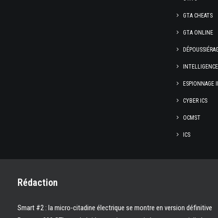
GTA CHEATS
GTA ONLINE
DÉPOUSSIÉRA
INTELLIGENC
ESPIONNAGE I
CYBER ICS
OCMST
ICS
Rédaction
Smart #2 : la micro-citadine électrique se montre en version définitive