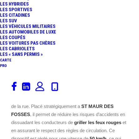
LES HYBRIDES
LES SPORTIVES
LES CITADINES
LES SUV
LES VÉHICULES MILITAIRES
LES AUTOMOBILES DE LUXE
LES COUPÉS
Ce radar feu rouge est installé
LES VOITURES PAS CHÈRES
LES CABRIOLETS
au cœur de la commune de ST
LES « SANS PERMIS »
MAUR DES FOSSES, située
CARTE
dans le département 94 en
PRO
France.
Ce radar feu rouge surveille les infractions aux feux
tricolores et contribue à garantir la sécurité des usagers
de la rue. Placé stratégiquement a
ST MAUR DES
FOSSES
, il permet de réduire les risques d’accidents en
dissuadant les conducteurs de
griller les feux rouges
et
en assurant le respect des règles de circulation. Ce
dispositif est réglé pour une vitesse de
50 km/h
, ce qui