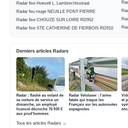
Ra
Radar fixe Hoeselt L. Lambrechtsstraat
Ra
Radar feu rouge NEUILLE PONT PIERRE
Rad
Radar fixe CHOUZE SUR LOIRE RD952
Ra
Radar fixe STE CATHERINE DE FIERBOIS RD910
Derniers articles Radars
Radar : flashé au volant de
Radar Velolaser : l’arme
Vid
sa voiture de service un
fatale qui traque les
et 
dimanche, un employé
Français sur les autoroutes
sym
licencié décroche 76 930 €
espagnoles
enc
aux prud’hommes
Tous les articles Radars →