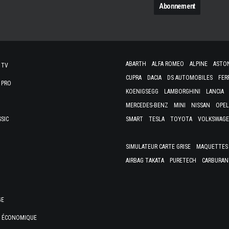
ABARTH
ALFA ROMEO
ALPINE
ASTO
 TV
CUPRA
DACIA
DS AUTOMOBILES
FER
 PRO
KOENIGSEGG
LAMBORGHINI
LANCIA
MERCEDES-BENZ
MINI
NISSAN
OPEL
SSIC
SMART
TESLA
TOYOTA
VOLKSWAG
SIMULATEUR CARTE GRISE
MAQUETTES 
AIRBAG TAKATA
PURETECH
CARBURAN
GE
E ÉCONOMIQUE