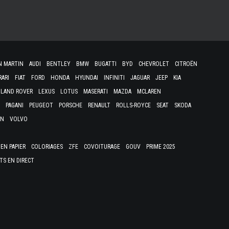
N MARTIN
AUDI
BENTLEY
BMW
BUGATTI
BYD
CHEVROLET
CITROËN
RARI
FIAT
FORD
HONDA
HYUNDAI
INFINITI
JAGUAR
JEEP
KIA
LAND ROVER
LEXUS
LOTUS
MASERATI
MAZDA
MCLAREN
PAGANI
PEUGEOT
PORSCHE
RENAULT
ROLLS-ROYCE
SEAT
SKODA
EN
VOLVO
EN PAPIER
COLORIAGES
ZFE
COVOITURAGE
GOUV
PRIME 2025
TS EN DIRECT