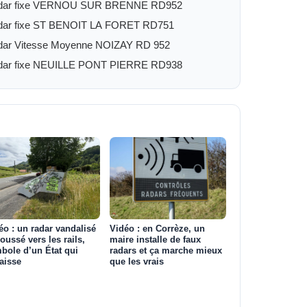
dar fixe VERNOU SUR BRENNE RD952
dar fixe ST BENOIT LA FORET RD751
ar Vitesse Moyenne NOIZAY RD 952
dar fixe NEUILLE PONT PIERRE RD938
éo : un radar vandalisé
Vidéo : en Corrèze, un
poussé vers les rails,
maire installe de faux
bole d’un État qui
radars et ça marche mieux
aisse
que les vrais