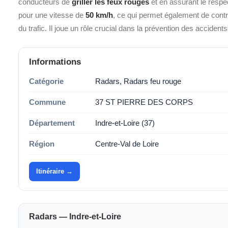
conducteurs de
griller les feux rouges
et en assurant le respec
pour une vitesse de
50 km/h
, ce qui permet également de contrôl
du trafic. Il joue un rôle crucial dans la prévention des accident
Informations
Catégorie
Radars, Radars feu rouge
Commune
37 ST PIERRE DES CORPS
Département
Indre-et-Loire (37)
Région
Centre-Val de Loire
Itinéraire →
Radars — Indre-et-Loire