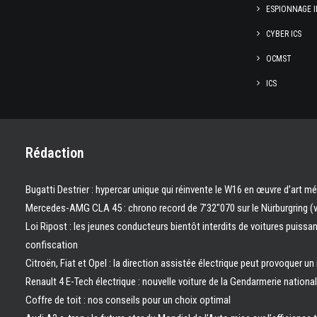
ESPIONNAGE I
CYBER ICS
OCMST
ICS
Rédaction
Bugatti Destrier : hypercar unique qui réinvente le W16 en œuvre d’art m
Mercedes-AMG CLA 45 : chrono record de 7’32″070 sur le Nürburgring (
Loi Ripost : les jeunes conducteurs bientôt interdits de voitures puissa
confiscation
Citroën, Fiat et Opel : la direction assistée électrique peut provoquer un
Renault 4 E-Tech électrique : nouvelle voiture de la Gendarmerie nation
Coffre de toit : nos conseils pour un choix optimal