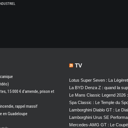
NDUSTRIEL
TV
écanique
Lotus Super Seven : La Légère
vidéo)
La BYD Denza Z : quand la super
ntes, 15 000 € d’amende, prison et
Le Mans Classic Legend 2026 :
Spa Classic : Le Temple du Sp
 incendie, rappel massif
Lamborghini Diablo GT : Le Di
ale en Guadeloupe
Lamborghini Urus SE Performa
Mercedes-AMG GT : Le Coupé 