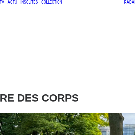
TV
ACTU
INSOLITES
COLLECTION
RADA
LES ANCIENNES
LE SALON RÉTROMOBILE
LE MANS CLASSIC
LE TOUR AUTO
ERRE DES CORPS