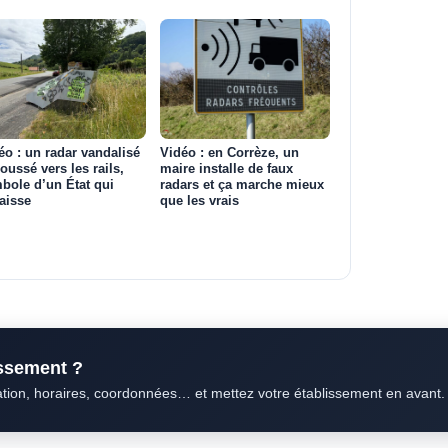
éo : un radar vandalisé
Vidéo : en Corrèze, un
poussé vers les rails,
maire installe de faux
bole d’un État qui
radars et ça marche mieux
aisse
que les vrais
issement ?
ation, horaires, coordonnées… et mettez votre établissement en avant.