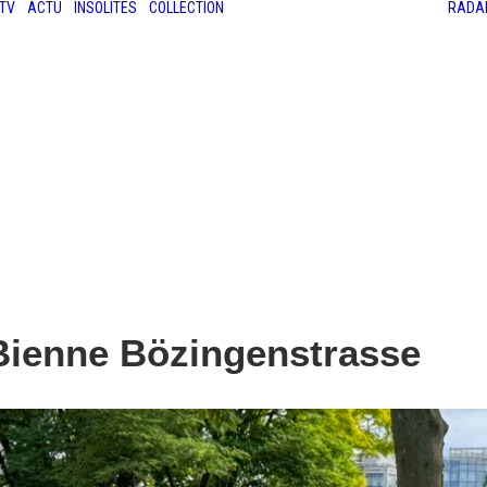
TV
ACTU
INSOLITES
COLLECTION
RADA
LES ANCIENNES
LE SALON RÉTROMOBILE
LE MANS CLASSIC
LE TOUR AUTO
Bienne Bözingenstrasse