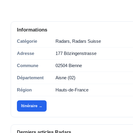
Informations
Catégorie
Radars, Radars Suisse
Adresse
177 Bözingenstrasse
Commune
02504 Bienne
Département
Aisne (02)
Région
Hauts-de-France
Itinéraire →
Derniers articles Radars