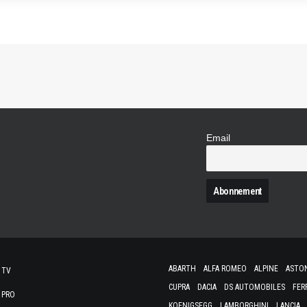
Email
N
ABARTH
ALFA ROMEO
ALPINE
ASTO
 TV
CUPRA
DACIA
DS AUTOMOBILES
FER
 PRO
KOENIGSEGG
LAMBORGHINI
LANCIA