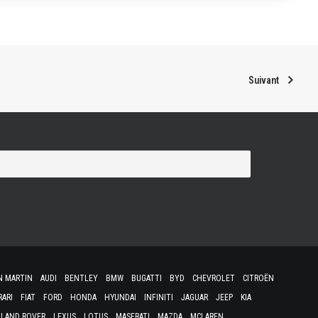
Suivant
N MARTIN
AUDI
BENTLEY
BMW
BUGATTI
BYD
CHEVROLET
CITROËN
RARI
FIAT
FORD
HONDA
HYUNDAI
INFINITI
JAGUAR
JEEP
KIA
LAND ROVER
LEXUS
LOTUS
MASERATI
MAZDA
MCLAREN