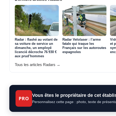
Radar : flashé au volant de
Radar Velolaser : l’arme
Vid
sa voiture de service un
fatale qui traque les
et 
dimanche, un employé
Français sur les autoroutes
sym
licencié décroche 76 930 €
espagnoles
enc
aux prud’hommes
Tous les articles Radars →
Vous êtes le propriétaire de cet établ
PRO
Personnalisez cette page : photo, texte de présent