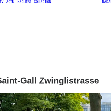
TV
ACTU
INSOLITES
COLLECTION
RADA
LES ANCIENNES
LE SALON RÉTROMOBILE
LE MANS CLASSIC
LE TOUR AUTO
aint-Gall Zwinglistrasse