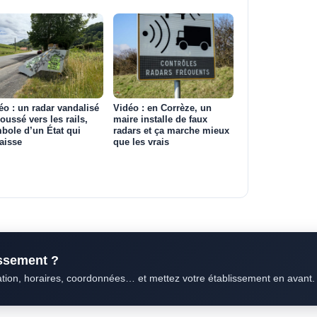
éo : un radar vandalisé
Vidéo : en Corrèze, un
poussé vers les rails,
maire installe de faux
bole d’un État qui
radars et ça marche mieux
aisse
que les vrais
issement ?
ation, horaires, coordonnées… et mettez votre établissement en avant.