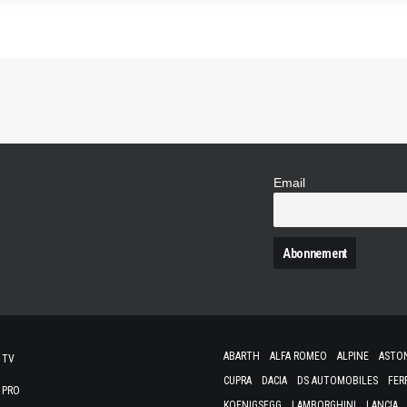
Email
N
ABARTH
ALFA ROMEO
ALPINE
ASTO
 TV
CUPRA
DACIA
DS AUTOMOBILES
FER
 PRO
KOENIGSEGG
LAMBORGHINI
LANCIA