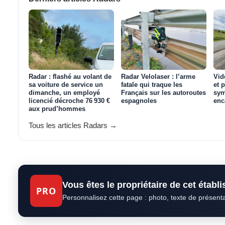
Radar : flashé au volant de
Radar Velolaser : l’arme
Vid
sa voiture de service un
fatale qui traque les
et 
dimanche, un employé
Français sur les autoroutes
sym
licencié décroche 76 930 €
espagnoles
enc
aux prud’hommes
Tous les articles Radars →
Vous êtes le propriétaire de cet établ
PRO
Personnalisez cette page : photo, texte de présent