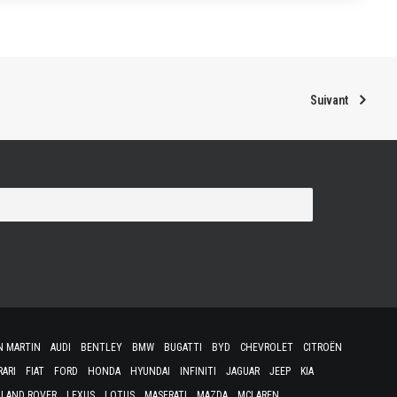
Suivant
N MARTIN
AUDI
BENTLEY
BMW
BUGATTI
BYD
CHEVROLET
CITROËN
RARI
FIAT
FORD
HONDA
HYUNDAI
INFINITI
JAGUAR
JEEP
KIA
LAND ROVER
LEXUS
LOTUS
MASERATI
MAZDA
MCLAREN