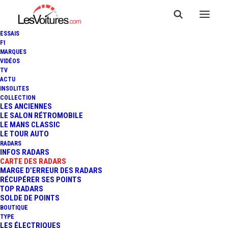
ESSAIS
F1
MARQUES
VIDÉOS
Radar feu rouge
TV
ACTU
INSOLITES
Suisse Wynau
COLLECTION
LES ANCIENNES
Bernstrasse
LE SALON RÉTROMOBILE
LE MANS CLASSIC
LE TOUR AUTO
RADARS
INFOS RADARS
CARTE DES RADARS
MARGE D’ERREUR DES RADARS
RÉCUPÉRER SES POINTS
TOP RADARS
SOLDE DE POINTS
BOUTIQUE
TYPE
LES ÉLECTRIQUES