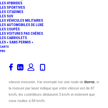
LES HYBRIDES
LES SPORTIVES
LES CITADINES
LES SUV
LES VÉHICULES MILITAIRES
LES AUTOMOBILES DE LUXE
LES COUPÉS
LES VOITURES PAS CHÈRES
LES CABRIOLETS
Ce Radar feu rouge en Suisse semble être
LES « SANS PERMIS »
programmé pour une vitesse de 30 km/h. Il est situé à
CARTE
PRO
Bernstrasse dans la ville de Wynau, dans la région de
(Berne).
En Suisse, à
, une marge de tolérance des radars est
appliquée. Une marge de sécurité est déduite de la
vitesse mesurée. Par exemple sur une route de
Berne
, si
la mesure par laser indique que votre vitesse est de 87
km/h, les contrôleurs déduisent 3 km/h et estiment que
vous rouliez à 84 km/h.