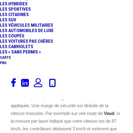
LES HYBRIDES
LES SPORTIVES
LES CITADINES
LES SUV
LES VÉHICULES MILITAIRES
LES AUTOMOBILES DE LUXE
LES COUPÉS
LES VOITURES PAS CHÈRES
LES CABRIOLETS
LES « SANS PERMIS »
CARTE
Ce Radar feu rouge en Suisse semble être
PRO
programmé pour une vitesse de 30 km/h. Il est situé à
Rue de l’Ancien-Stand dans la ville de Yverdon-les-
Bains, dans la région de VD (Vaud).
En Suisse, à
VD
, une marge de tolérance des radars est
appliquée. Une marge de sécurité est déduite de la
vitesse mesurée. Par exemple sur une route de
Vaud
, si
la mesure par laser indique que votre vitesse est de 87
km/h, les contrôleurs déduisent 3 km/h et estiment que