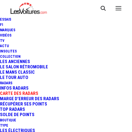
ESSAIS
F1
MARQUES
VIDÉOS
Radar feu rouge
TV
ACTU
INSOLITES
Suisse Yverdon-les-
COLLECTION
LES ANCIENNES
Bains Rue de l’Ancien-
LE SALON RÉTROMOBILE
LE MANS CLASSIC
LE TOUR AUTO
Stand
RADARS
INFOS RADARS
CARTE DES RADARS
MARGE D’ERREUR DES RADARS
RÉCUPÉRER SES POINTS
TOP RADARS
SOLDE DE POINTS
BOUTIQUE
TYPE
LES ÉLECTRIQUES