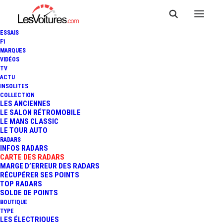
ESSAIS
F1
MARQUES
VIDÉOS
Radar feu rouge
TV
ACTU
INSOLITES
Suisse Zurich
COLLECTION
LES ANCIENNES
Wehntalerstrasse
LE SALON RÉTROMOBILE
LE MANS CLASSIC
LE TOUR AUTO
RADARS
INFOS RADARS
CARTE DES RADARS
MARGE D’ERREUR DES RADARS
RÉCUPÉRER SES POINTS
TOP RADARS
SOLDE DE POINTS
BOUTIQUE
TYPE
LES ÉLECTRIQUES