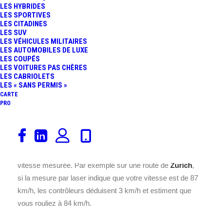
LES HYBRIDES
LES SPORTIVES
LES CITADINES
LES SUV
LES VÉHICULES MILITAIRES
LES AUTOMOBILES DE LUXE
LES COUPÉS
LES VOITURES PAS CHÈRES
LES CABRIOLETS
Ce Radar feu rouge en Suisse semble être
LES « SANS PERMIS »
programmé pour une vitesse de 30 km/h. Il est situé à
CARTE
PRO
Wehntalerstrasse dans la ville de Zurich, dans la
région de (Zurich).
En Suisse, à
, une marge de tolérance des radars est
appliquée. Une marge de sécurité est déduite de la
vitesse mesurée. Par exemple sur une route de
Zurich
,
si la mesure par laser indique que votre vitesse est de 87
km/h, les contrôleurs déduisent 3 km/h et estiment que
vous rouliez à 84 km/h.