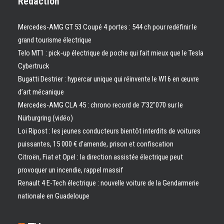
Rédaction
Mercedes-AMG GT 53 Coupé 4 portes : 544 ch pour redéfinir le
grand tourisme électrique
Telo MT1 : pick‑up électrique de poche qui fait mieux que le Tesla
Cybertruck
Bugatti Destrier : hypercar unique qui réinvente le W16 en œuvre
d’art mécanique
Mercedes-AMG CLA 45 : chrono record de 7’32″070 sur le
Nürburgring (vidéo)
Loi Ripost : les jeunes conducteurs bientôt interdits de voitures
puissantes, 15 000 € d’amende, prison et confiscation
Citroën, Fiat et Opel : la direction assistée électrique peut
provoquer un incendie, rappel massif
Renault 4 E-Tech électrique : nouvelle voiture de la Gendarmerie
nationale en Guadeloupe