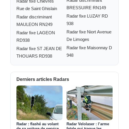
Radar discriminant
Radar fixe Chièvres
BRESSUIRE RN149
Rue de Saint Ghislain
Radar fixe LUZAY RD
Radar discriminant
938
MAULEON RN249
Radar fixe Niort Avenue
Radar fixe LAGEON
De Limoges
RD938
Radar fixe Maisonnay D
Radar fixe ST JEAN DE
948
THOUARS RD938
Derniers articles Radars
Radar : flashé au volant
Radar Velolaser : l’arme
de sa voiture de service
fatale qui traque les