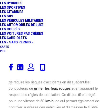
LES HYBRIDES
LES SPORTIVES
LES CITADINES
LES SUV
LES VÉHICULES MILITAIRES
LES AUTOMOBILES DE LUXE
LES COUPÉS
Ce radar feu rouge est installé
LES VOITURES PAS CHÈRES
LES CABRIOLETS
au cœur de la commune de
LES « SANS PERMIS »
THOUARS, située dans le
CARTE
département 79 en France.
PRO
Ce radar feu rouge surveille les infractions aux feux
tricolores et contribue à garantir la sécurité des usagers
de la rue. Placé stratégiquement a
THOUARS
, il permet
de réduire les risques d’accidents en dissuadant les
conducteurs de
griller les feux rouges
et en assurant le
respect des règles de circulation. Ce dispositif est réglé
pour une vitesse de
50 km/h
, ce qui permet également de
contrôler la vitesse des véhicules et d’améliorer la fluidité