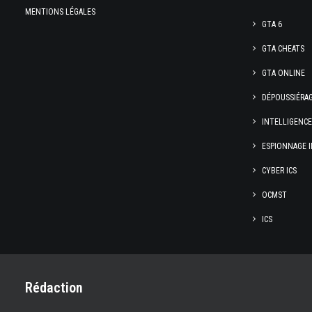
MENTIONS LÉGALES
GTA 6
GTA CHEATS
GTA ONLINE
DÉPOUSSIÉRA
INTELLIGENC
ESPIONNAGE I
CYBER ICS
OCMST
ICS
Rédaction