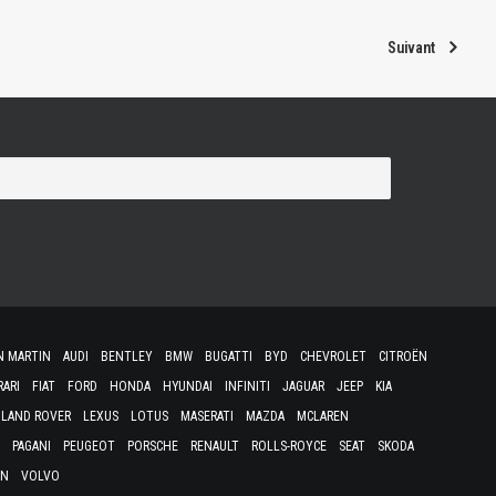
Suivant
N MARTIN
AUDI
BENTLEY
BMW
BUGATTI
BYD
CHEVROLET
CITROËN
RARI
FIAT
FORD
HONDA
HYUNDAI
INFINITI
JAGUAR
JEEP
KIA
LAND ROVER
LEXUS
LOTUS
MASERATI
MAZDA
MCLAREN
PAGANI
PEUGEOT
PORSCHE
RENAULT
ROLLS-ROYCE
SEAT
SKODA
EN
VOLVO