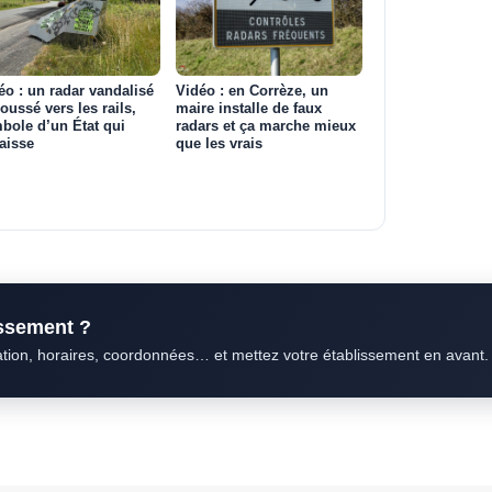
éo : un radar vandalisé
Vidéo : en Corrèze, un
poussé vers les rails,
maire installe de faux
bole d’un État qui
radars et ça marche mieux
aisse
que les vrais
issement ?
ation, horaires, coordonnées… et mettez votre établissement en avant.