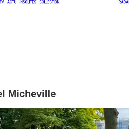
TV
ACTU
INSOLITES
COLLECTION
RADA
LES ANCIENNES
LE SALON RÉTROMOBILE
LE MANS CLASSIC
LE TOUR AUTO
l Micheville