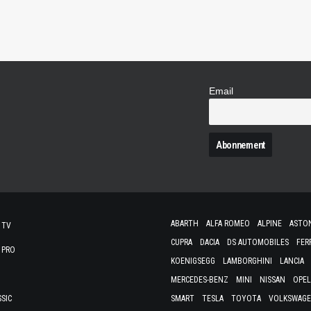
Email
N
ABARTH
ALFA ROMEO
ALPINE
ASTO
 TV
CUPRA
DACIA
DS AUTOMOBILES
FER
 PRO
KOENIGSEGG
LAMBORGHINI
LANCIA
MERCEDES-BENZ
MINI
NISSAN
OPEL
SSIC
SMART
TESLA
TOYOTA
VOLKSWAG