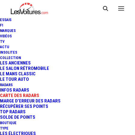
ESSAIS
F1
MARQUES
VIDÉOS
Radar fixe Bourg-lès-
TV
ACTU
INSOLITES
Valence Rue Gay-
COLLECTION
LES ANCIENNES
Lussac
LE SALON RÉTROMOBILE
LE MANS CLASSIC
LE TOUR AUTO
RADARS
INFOS RADARS
CARTE DES RADARS
MARGE D’ERREUR DES RADARS
RÉCUPÉRER SES POINTS
TOP RADARS
SOLDE DE POINTS
BOUTIQUE
TYPE
LES ÉLECTRIQUES