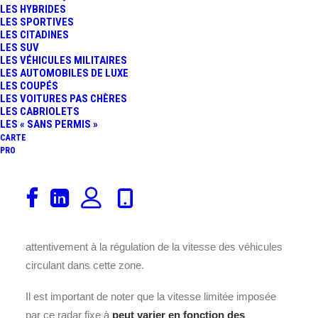
LES HYBRIDES
LES SPORTIVES
LES CITADINES
LES SUV
LES VÉHICULES MILITAIRES
LES AUTOMOBILES DE LUXE
LES COUPÉS
LES VOITURES PAS CHÈRES
LES CABRIOLETS
Ce
Radar vitesse fixe discriminant, capable de
LES « SANS PERMIS »
différencier les types de véhicules (poids lourds,
CARTE
PRO
voitures) et d’appliquer des seuils de vitesse
différents selon la catégorie.
Avec une vitesse limitée
fixée à
90
, a été installé depuis le
2023-05-23
. Situé à
Bourg-lès-Valence
, aux environs de
Rue Gay-Lussac
à
Auvergne-Rhône-Alpes
, ce radar fixe veille
attentivement à la régulation de la vitesse des véhicules
circulant dans cette zone.
Il est important de noter que la vitesse limitée imposée
par ce radar fixe à
peut varier en fonction des