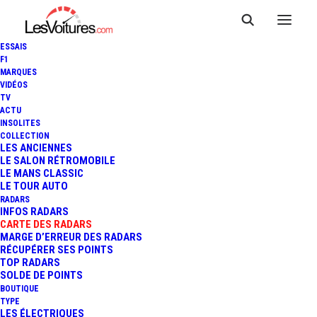
ESSAIS
F1
MARQUES
VIDÉOS
Radar fixe Pomponne
TV
ACTU
INSOLITES
Avenue De
COLLECTION
LES ANCIENNES
l’Impératrice
LE SALON RÉTROMOBILE
LE MANS CLASSIC
LE TOUR AUTO
RADARS
INFOS RADARS
CARTE DES RADARS
MARGE D’ERREUR DES RADARS
RÉCUPÉRER SES POINTS
TOP RADARS
SOLDE DE POINTS
BOUTIQUE
TYPE
LES ÉLECTRIQUES