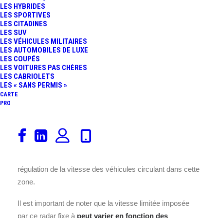
LES HYBRIDES
LES SPORTIVES
LES CITADINES
LES SUV
LES VÉHICULES MILITAIRES
LES AUTOMOBILES DE LUXE
LES COUPÉS
LES VOITURES PAS CHÈRES
LES CABRIOLETS
Ce
Radar vitesse fixe discriminant, capable de
LES « SANS PERMIS »
différencier les types de véhicules (poids lourds,
CARTE
PRO
voitures) et d’appliquer des seuils de vitesse
différents selon la catégorie.
Avec une vitesse limitée
fixée à
90
, a été installé depuis le
2023-05-17
. Situé à
Pomponne
, aux environs de
Avenue De l’Impératrice
à
Île-De-France
, ce radar fixe veille attentivement à la
régulation de la vitesse des véhicules circulant dans cette
zone.
Il est important de noter que la vitesse limitée imposée
par ce radar fixe à
peut varier en fonction des