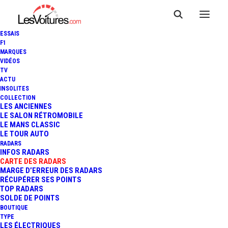
ESSAIS
F1
MARQUES
VIDÉOS
Radar fixe Criquebeuf-
TV
ACTU
INSOLITES
sur-Seine Foret De
COLLECTION
LES ANCIENNES
Bord
LE SALON RÉTROMOBILE
LE MANS CLASSIC
LE TOUR AUTO
RADARS
INFOS RADARS
CARTE DES RADARS
MARGE D’ERREUR DES RADARS
RÉCUPÉRER SES POINTS
TOP RADARS
SOLDE DE POINTS
BOUTIQUE
TYPE
LES ÉLECTRIQUES