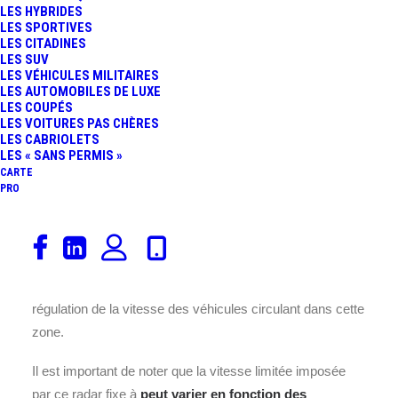
LES HYBRIDES
LES SPORTIVES
LES CITADINES
LES SUV
LES VÉHICULES MILITAIRES
LES AUTOMOBILES DE LUXE
LES COUPÉS
LES VOITURES PAS CHÈRES
LES CABRIOLETS
Ce
Radar vitesse fixe discriminant, capable de
LES « SANS PERMIS »
différencier les types de véhicules (poids lourds,
CARTE
PRO
voitures) et d’appliquer des seuils de vitesse
différents selon la catégorie.
Avec une vitesse limitée
fixée à
130
, a été installé depuis le
2023-07-03
. Situé à
Criquebeuf-sur-Seine
, aux environs de
Foret De Bord
à
Normandie
, ce radar fixe veille attentivement à la
régulation de la vitesse des véhicules circulant dans cette
zone.
Il est important de noter que la vitesse limitée imposée
par ce radar fixe à
peut varier en fonction des