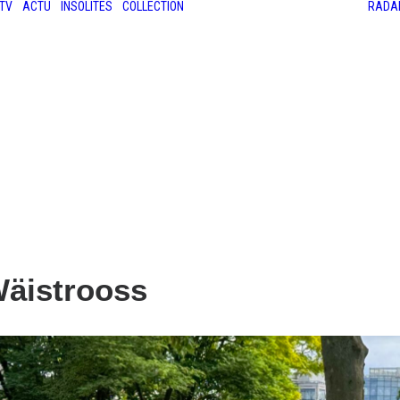
TV
ACTU
INSOLITES
COLLECTION
RADA
LES ANCIENNES
LE SALON RÉTROMOBILE
LE MANS CLASSIC
LE TOUR AUTO
Wäistrooss