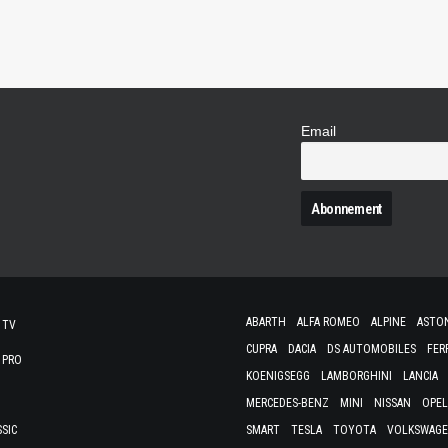
Email
N
ABARTH
ALFA ROMEO
ALPINE
ASTO
 TV
CUPRA
DACIA
DS AUTOMOBILES
FER
 PRO
KOENIGSEGG
LAMBORGHINI
LANCIA
MERCEDES-BENZ
MINI
NISSAN
OPEL
SSIC
SMART
TESLA
TOYOTA
VOLKSWAG