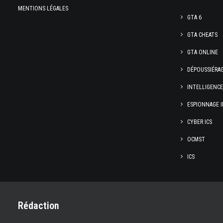
MENTIONS LÉGALES
GTA 6
GTA CHEATS
GTA ONLINE
DÉPOUSSIÉRA
INTELLIGENC
ESPIONNAGE I
CYBER ICS
OCMST
ICS
Rédaction