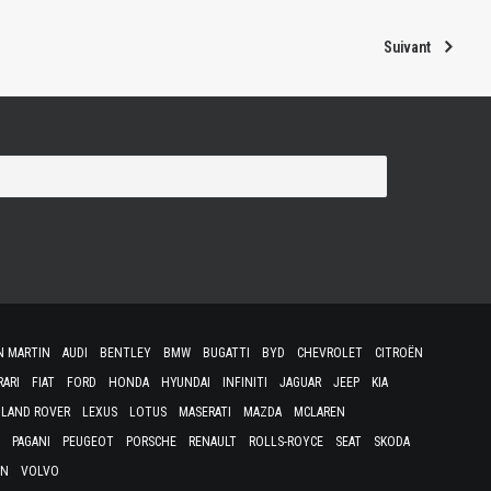
Suivant
N MARTIN
AUDI
BENTLEY
BMW
BUGATTI
BYD
CHEVROLET
CITROËN
RARI
FIAT
FORD
HONDA
HYUNDAI
INFINITI
JAGUAR
JEEP
KIA
LAND ROVER
LEXUS
LOTUS
MASERATI
MAZDA
MCLAREN
PAGANI
PEUGEOT
PORSCHE
RENAULT
ROLLS-ROYCE
SEAT
SKODA
EN
VOLVO