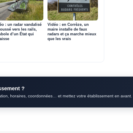
éo : un radar vandalisé
Vidéo : en Corrèze, un
poussé vers les rails,
maire installe de faux
bole d’un État qui
radars et ça marche mieux
aisse
que les vrais
issement ?
ation, horaires, coordonnées… et mettez votre établissement en avant.