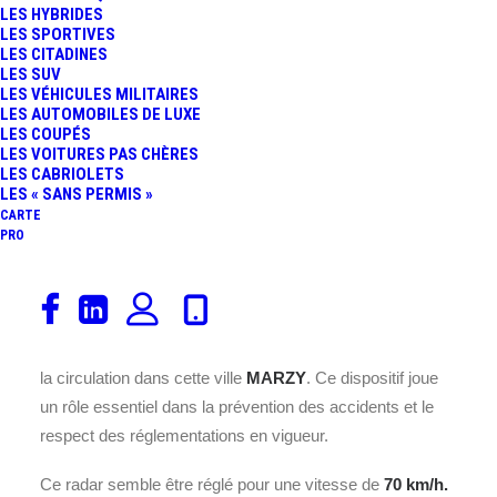
LES HYBRIDES
LES SPORTIVES
LES CITADINES
LES SUV
LES VÉHICULES MILITAIRES
LES AUTOMOBILES DE LUXE
LES COUPÉS
Ce radar est installé sur la RD40,
LES VOITURES PAS CHÈRES
LES CABRIOLETS
au cœur de la commune de
LES « SANS PERMIS »
MARZY, située dans le
CARTE
département 58 en France.
PRO
Placé à cet endroit précis la
RD40
, il assure un contrôle
efficace de la vitesse des véhicules pour garantir la
sécurité des usagers de la route et améliorer la fluidité de
la circulation dans cette ville
MARZY
. Ce dispositif joue
un rôle essentiel dans la prévention des accidents et le
respect des réglementations en vigueur.
Ce radar semble être réglé pour une vitesse de
70 km/h.