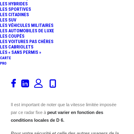
LES HYBRIDES
LES SPORTIVES
LES CITADINES
LES SUV
LES VÉHICULES MILITAIRES
LES AUTOMOBILES DE LUXE
LES COUPÉS
Ce
Radar vitesse fixe de nouvelle génération, doté de
LES VOITURES PAS CHÈRES
fonctionnalités plus avancées de détection des
LES CABRIOLETS
LES « SANS PERMIS »
infractions pour contrôler les excès de vitesse ou
CARTE
franchissement.
Avec une vitesse limitée fixée à
80
, a
PRO
été installé depuis le
2022-12-23
. Situé à
Sainte-Hélène
,
aux environs de
D 6
à
Nouvelle-Aquitaine
, ce radar fixe
veille attentivement à la régulation de la vitesse des
véhicules circulant dans cette zone.
Il est important de noter que la vitesse limitée imposée
par ce radar fixe à
peut varier en fonction des
conditions locales de
D 6
.
Pour votre sécurité et celle des autres usagers de la