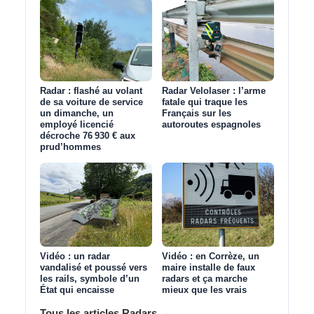
Radar : flashé au volant
Radar Velolaser : l’arme
de sa voiture de service
fatale qui traque les
un dimanche, un
Français sur les
employé licencié
autoroutes espagnoles
décroche 76 930 € aux
prud’hommes
Vidéo : un radar
Vidéo : en Corrèze, un
vandalisé et poussé vers
maire installe de faux
les rails, symbole d’un
radars et ça marche
État qui encaisse
mieux que les vrais
Tous les articles Radars →