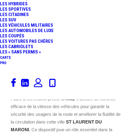
LES HYBRIDES
LES SPORTIVES
LES CITADINES
LES SUV
LES VÉHICULES MILITAIRES
LES AUTOMOBILES DE LUXE
LES COUPÉS
LES VOITURES PAS CHÈRES
LES CABRIOLETS
Ce radar est installé sur la RN1,
LES « SANS PERMIS »
CARTE
au cœur de la commune de ST
PRO
LAURENT DU MARONI, située
dans le département 973 en
France.
Placé à cet endroit précis la
RN1
, il assure un contrôle
efficace de la vitesse des véhicules pour garantir la
sécurité des usagers de la route et améliorer la fluidité de
la circulation dans cette ville
ST LAURENT DU
MARONI
. Ce dispositif joue un rôle essentiel dans la