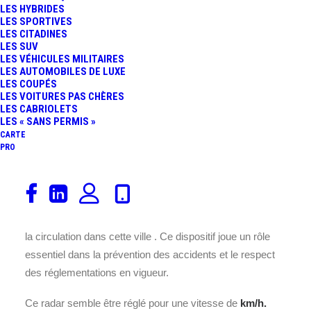
LES HYBRIDES
LES SPORTIVES
LES CITADINES
LES SUV
LES VÉHICULES MILITAIRES
LES AUTOMOBILES DE LUXE
LES COUPÉS
Ce radar est installé sur la RD
LES VOITURES PAS CHÈRES
LES CABRIOLETS
533, au cœur de la commune de
LES « SANS PERMIS »
, située dans le département 7
CARTE
en France.
PRO
Placé à cet endroit précis la
RD 533
, il assure un contrôle
efficace de la vitesse des véhicules pour garantir la
sécurité des usagers de la route et améliorer la fluidité de
la circulation dans cette ville
. Ce dispositif joue un rôle
essentiel dans la prévention des accidents et le respect
des réglementations en vigueur.
Ce radar semble être réglé pour une vitesse de
km/h.