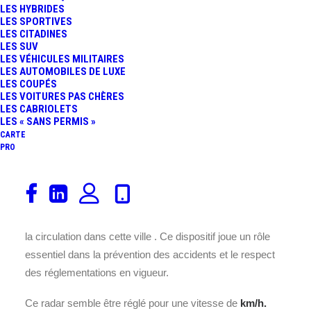
LES HYBRIDES
LES SPORTIVES
LES CITADINES
LES SUV
LES VÉHICULES MILITAIRES
LES AUTOMOBILES DE LUXE
LES COUPÉS
Ce radar est installé sur la RN
LES VOITURES PAS CHÈRES
LES CABRIOLETS
520, au cœur de la commune de
LES « SANS PERMIS »
, située dans le département 87
CARTE
en France.
PRO
Placé à cet endroit précis la
RN 520
, il assure un contrôle
efficace de la vitesse des véhicules pour garantir la
sécurité des usagers de la route et améliorer la fluidité de
la circulation dans cette ville
. Ce dispositif joue un rôle
essentiel dans la prévention des accidents et le respect
des réglementations en vigueur.
Ce radar semble être réglé pour une vitesse de
km/h.