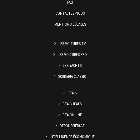
FAQ
CONTACTEZ-NOUS
MENTIONS LÉGALES
LES VOITURES TV
LES VOITURES PRO
LES YACHTS
SCUDERIA CLASSIC
GTA 6
GTA CHEATS
GTA ONLINE
DÉPOUSSIÉRAGE
INTELLIGENCE ÉCONOMIQUE