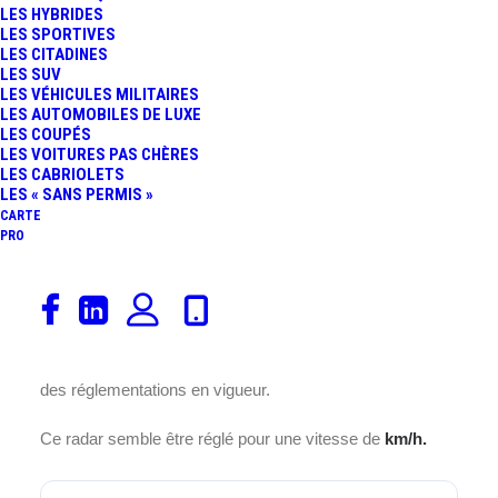
LES HYBRIDES
LES SPORTIVES
LES CITADINES
LES SUV
LES VÉHICULES MILITAIRES
Ce radar est installé sur la RN
LES AUTOMOBILES DE LUXE
88, au cœur de la commune de ,
LES COUPÉS
LES VOITURES PAS CHÈRES
située dans le département 12
LES CABRIOLETS
en France.
LES « SANS PERMIS »
CARTE
PRO
Placé à cet endroit précis la
RN 88
, il assure un contrôle
efficace de la vitesse des véhicules pour garantir la
sécurité des usagers de la route et améliorer la fluidité de
la circulation dans cette ville
. Ce dispositif joue un rôle
essentiel dans la prévention des accidents et le respect
des réglementations en vigueur.
Ce radar semble être réglé pour une vitesse de
km/h.