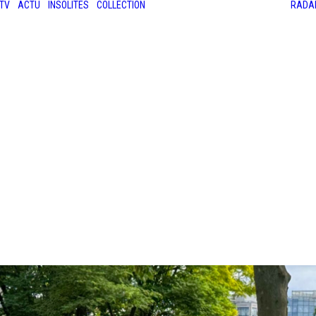
TV
ACTU
INSOLITES
COLLECTION
RADA
LES ANCIENNES
LE SALON RÉTROMOBILE
LE MANS CLASSIC
LE TOUR AUTO