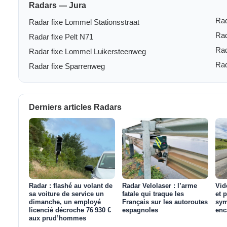
Radars — Jura
Rad
Radar fixe Lommel Stationsstraat
Radar fixe Pelt N71
Radar fixe Lommel Luikersteenweg
Rad
Radar fixe Sparrenweg
Derniers articles Radars
Radar : flashé au volant de
Radar Velolaser : l’arme
Vid
sa voiture de service un
fatale qui traque les
et 
dimanche, un employé
Français sur les autoroutes
sym
licencié décroche 76 930 €
espagnoles
enc
aux prud’hommes