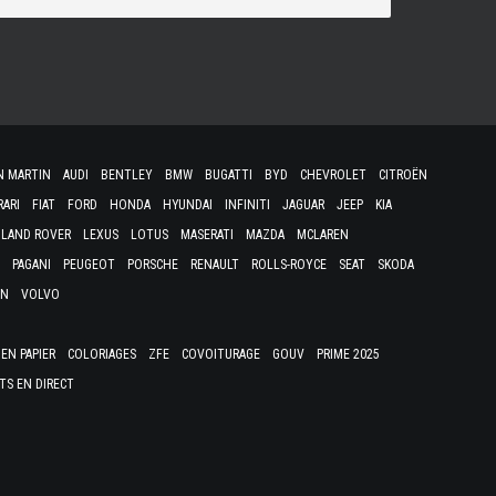
N MARTIN
AUDI
BENTLEY
BMW
BUGATTI
BYD
CHEVROLET
CITROËN
RARI
FIAT
FORD
HONDA
HYUNDAI
INFINITI
JAGUAR
JEEP
KIA
LAND ROVER
LEXUS
LOTUS
MASERATI
MAZDA
MCLAREN
PAGANI
PEUGEOT
PORSCHE
RENAULT
ROLLS-ROYCE
SEAT
SKODA
EN
VOLVO
EN PAPIER
COLORIAGES
ZFE
COVOITURAGE
GOUV
PRIME 2025
TS EN DIRECT