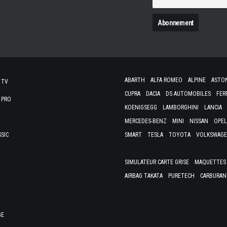
N
ABARTH
ALFA ROMEO
ALPINE
ASTO
 TV
CUPRA
DACIA
DS AUTOMOBILES
FER
 PRO
KOENIGSEGG
LAMBORGHINI
LANCIA
MERCEDES-BENZ
MINI
NISSAN
OPEL
SSIC
SMART
TESLA
TOYOTA
VOLKSWAG
SIMULATEUR CARTE GRISE
MAQUETTES 
AIRBAG TAKATA
PURETECH
CARBURAN
GE