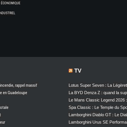
E ÉCONOMIQUE
NDUSTRIEL
TV
 incendie, rappel massif
Lotus Super Seven : La Légère
ale en Guadeloupe
La BYD Denza Z : quand la super
Le Mans Classic Legend 2026 :
totale
Spa Classic : Le Temple du Sp
t
Lamborghini Diablo GT : Le Di
ueur
Lamborghini Urus SE Performa