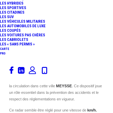
LES HYBRIDES
LES SPORTIVES
LES CITADINES
LES SUV
LES VÉHICULES MILITAIRES
LES AUTOMOBILES DE LUXE
LES COUPÉS
Ce radar est installé sur la , au
LES VOITURES PAS CHÈRES
LES CABRIOLETS
cœur de la commune de
LES « SANS PERMIS »
MEYSSE, située dans le
CARTE
département 7 en France.
PRO
Placé à cet endroit précis la
, il assure un contrôle
efficace de la vitesse des véhicules pour garantir la
sécurité des usagers de la route et améliorer la fluidité de
la circulation dans cette ville
MEYSSE
. Ce dispositif joue
un rôle essentiel dans la prévention des accidents et le
respect des réglementations en vigueur.
Ce radar semble être réglé pour une vitesse de
km/h.