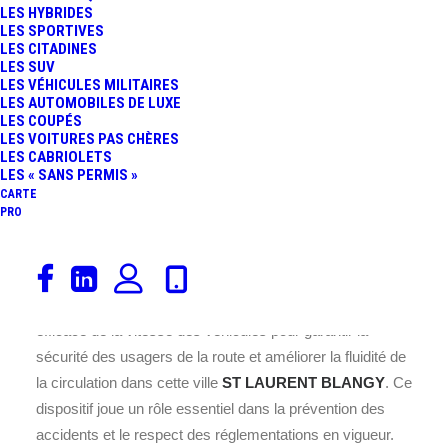
LES HYBRIDES
LES SPORTIVES
LES CITADINES
LES SUV
LES VÉHICULES MILITAIRES
LES AUTOMOBILES DE LUXE
LES COUPÉS
LES VOITURES PAS CHÈRES
LES CABRIOLETS
Ce radar est installé sur la , au
LES « SANS PERMIS »
CARTE
cœur de la commune de ST
PRO
LAURENT BLANGY, située dans
le département 62 en France.
Placé à cet endroit précis la
, il assure un contrôle
efficace de la vitesse des véhicules pour garantir la
sécurité des usagers de la route et améliorer la fluidité de
la circulation dans cette ville
ST LAURENT BLANGY
. Ce
dispositif joue un rôle essentiel dans la prévention des
accidents et le respect des réglementations en vigueur.