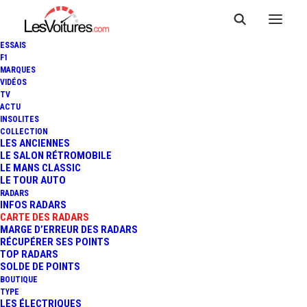
ESSAIS
F1
MARQUES
VIDÉOS
Radar Passage à
TV
ACTU
INSOLITES
Niveau ST LAURENT
COLLECTION
LES ANCIENNES
BLANGY
LE SALON RÉTROMOBILE
LE MANS CLASSIC
LE TOUR AUTO
RADARS
INFOS RADARS
CARTE DES RADARS
MARGE D’ERREUR DES RADARS
RÉCUPÉRER SES POINTS
TOP RADARS
SOLDE DE POINTS
BOUTIQUE
TYPE
LES ÉLECTRIQUES