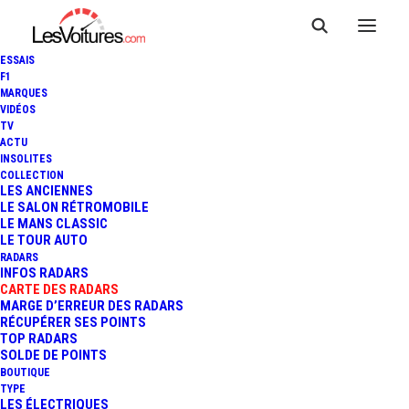
ESSAIS
F1
MARQUES
VIDÉOS
Radar Vitesse
TV
ACTU
INSOLITES
Moyenne LINAS
COLLECTION
LES ANCIENNES
RN104
LE SALON RÉTROMOBILE
LE MANS CLASSIC
LE TOUR AUTO
RADARS
INFOS RADARS
CARTE DES RADARS
MARGE D’ERREUR DES RADARS
RÉCUPÉRER SES POINTS
TOP RADARS
SOLDE DE POINTS
BOUTIQUE
TYPE
LES ÉLECTRIQUES