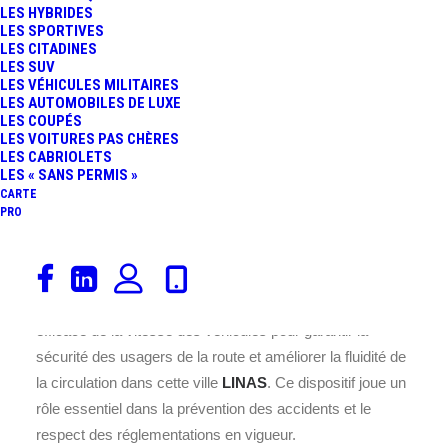
LES HYBRIDES
LES SPORTIVES
LES CITADINES
LES SUV
LES VÉHICULES MILITAIRES
LES AUTOMOBILES DE LUXE
LES COUPÉS
LES VOITURES PAS CHÈRES
LES CABRIOLETS
Ce radar est installé sur la
LES « SANS PERMIS »
CARTE
RN104, au cœur de la commune
PRO
de LINAS, située dans le
département 91 en France.
Placé à cet endroit précis la
RN104
, il assure un contrôle
efficace de la vitesse des véhicules pour garantir la
sécurité des usagers de la route et améliorer la fluidité de
la circulation dans cette ville
LINAS
. Ce dispositif joue un
rôle essentiel dans la prévention des accidents et le
respect des réglementations en vigueur.