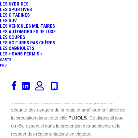
LES HYBRIDES
LES SPORTIVES
LES CITADINES
LES SUV
LES VÉHICULES MILITAIRES
LES AUTOMOBILES DE LUXE
LES COUPÉS
LES VOITURES PAS CHÈRES
LES CABRIOLETS
Ce radar est installé sur la RN
LES « SANS PERMIS »
CARTE
21, au cœur de la commune de
PRO
PUJOLS, située dans le
département 47 en France.
Placé à cet endroit précis la
RN 21
, il assure un contrôle
efficace de la vitesse des véhicules pour garantir la
sécurité des usagers de la route et améliorer la fluidité de
la circulation dans cette ville
PUJOLS
. Ce dispositif joue
un rôle essentiel dans la prévention des accidents et le
respect des réglementations en vigueur.