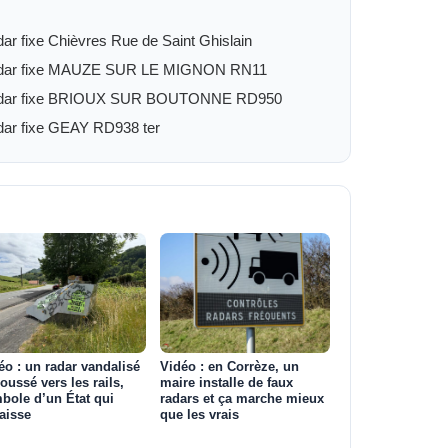
ar fixe Chièvres Rue de Saint Ghislain
dar fixe MAUZE SUR LE MIGNON RN11
dar fixe BRIOUX SUR BOUTONNE RD950
ar fixe GEAY RD938 ter
éo : un radar vandalisé
Vidéo : en Corrèze, un
poussé vers les rails,
maire installe de faux
bole d’un État qui
radars et ça marche mieux
aisse
que les vrais