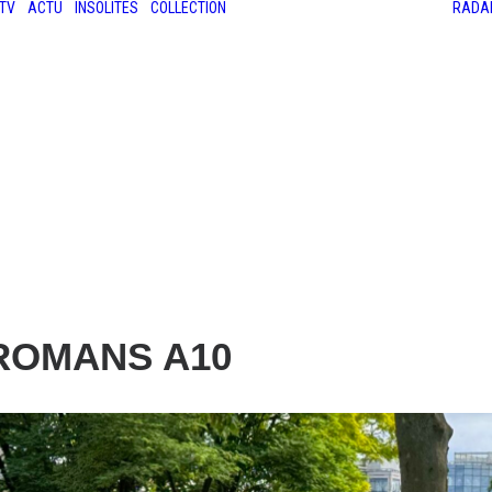
TV
ACTU
INSOLITES
COLLECTION
RADA
LES ANCIENNES
LE SALON RÉTROMOBILE
LE MANS CLASSIC
LE TOUR AUTO
 ROMANS A10