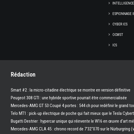
INTELLIGENC
ESPIONNAGE I
CYBER ICS
OCMST
ICS
Rédaction
Smart #2 : la micro-citadine électrique se montre en version définitive
Peugeot 308 GTI : une hybride sportive pourrait être commercialisée
Mercedes-AMG GT 53 Coupé 4 portes : 544 ch pour redéfinir le grand to
Telo MT1 : pick‑up électrique de poche qui fait mieux que le Tesla Cyber
Bugatti Destrier : hypercar unique qui réinvente le W16 en œuvre d’art m
Mercedes-AMG CLA 45 : chrono record de 7’32″070 sur le Nürburgring (