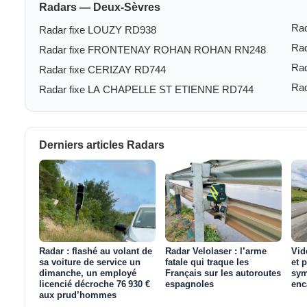
Radars — Deux-Sèvres
Rad
Radar fixe LOUZY RD938
Ra
Radar fixe FRONTENAY ROHAN ROHAN RN248
Ra
Radar fixe CERIZAY RD744
Rad
Radar fixe LA CHAPELLE ST ETIENNE RD744
Derniers articles Radars
Radar : flashé au volant de
Radar Velolaser : l’arme
Vid
sa voiture de service un
fatale qui traque les
et 
dimanche, un employé
Français sur les autoroutes
sym
licencié décroche 76 930 €
espagnoles
enc
aux prud’hommes