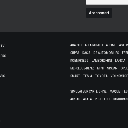
N
ABARTH
ALFA ROMEO
ALPINE
ASTO
 TV
CUPRA
DACIA
DS AUTOMOBILES
FER
 PRO
KOENIGSEGG
LAMBORGHINI
LANCIA
MERCEDES-BENZ
MINI
NISSAN
OPEL
SSIC
SMART
TESLA
TOYOTA
VOLKSWAG
SIMULATEUR CARTE GRISE
MAQUETTES 
AIRBAG TAKATA
PURETECH
CARBURAN
GE