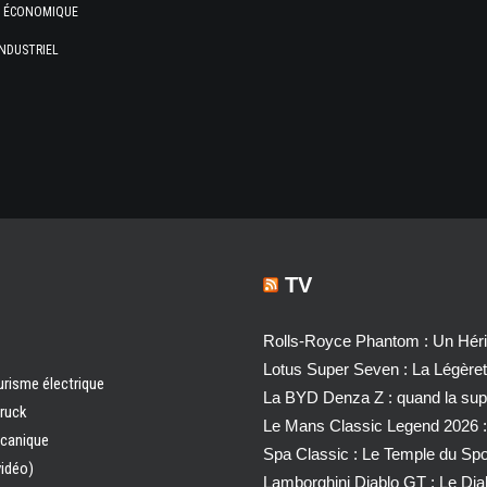
E ÉCONOMIQUE
NDUSTRIEL
TV
Rolls-Royce Phantom : Un Héri
Lotus Super Seven : La Légère
urisme électrique
La BYD Denza Z : quand la super
truck
Le Mans Classic Legend 2026 :
écanique
Spa Classic : Le Temple du Sp
vidéo)
Lamborghini Diablo GT : Le Di