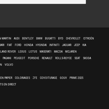
N MARTIN
AUDI
BENTLEY
BMW
BUGATTI
BYD
CHEVROLET
CITROËN
RARI
FIAT
FORD
HONDA
HYUNDAI
INFINITI
JAGUAR
JEEP
KIA
LAND ROVER
LEXUS
LOTUS
MASERATI
MAZDA
MCLAREN
PAGANI
PEUGEOT
PORSCHE
RENAULT
ROLLS-ROYCE
SEAT
SKODA
EN
VOLVO
EN PAPIER
COLORIAGES
ZFE
COVOITURAGE
GOUV
PRIME 2025
TS EN DIRECT