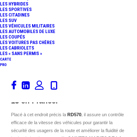
LES HYBRIDES
LES SPORTIVES
LES CITADINES
LES SUV
LES VÉHICULES MILITAIRES
LES AUTOMOBILES DE LUXE
LES COUPÉS
LES VOITURES PAS CHÈRES
LES CABRIOLETS
LES « SANS PERMIS »
CARTE
Ce radar est installé sur la
PRO
RD570, au cœur de la commune
de SAINTES MARIES DE LA
MER, située dans le département
13 en France.
Placé à cet endroit précis la
RD570
, il assure un contrôle
efficace de la vitesse des véhicules pour garantir la
sécurité des usagers de la route et améliorer la fluidité de