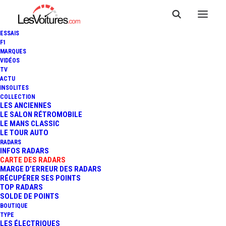
ESSAIS
F1
MARQUES
VIDÉOS
Radar Vitesse
TV
ACTU
INSOLITES
Moyenne SAINTES
COLLECTION
LES ANCIENNES
MARIES DE LA MER
LE SALON RÉTROMOBILE
LE MANS CLASSIC
LE TOUR AUTO
RD570
RADARS
INFOS RADARS
CARTE DES RADARS
MARGE D’ERREUR DES RADARS
RÉCUPÉRER SES POINTS
TOP RADARS
SOLDE DE POINTS
BOUTIQUE
TYPE
LES ÉLECTRIQUES