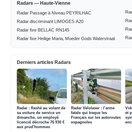
Radars — Haute-Vienne
Ra
Radar Passage à Niveau PEYRILHAC
Rad
Radar discriminant LIMOGES A20
Rad
Radar fixe BELLAC RN145
Ra
Radar fixe Heilige Maria, Moeder Gods Waterstraat
Derniers articles Radars
Radar : flashé au volant de
Radar Velolaser : l’arme
Vid
sa voiture de service un
fatale qui traque les
et 
dimanche, un employé
Français sur les autoroutes
sym
licencié décroche 76 930 €
espagnoles
enc
aux prud’hommes