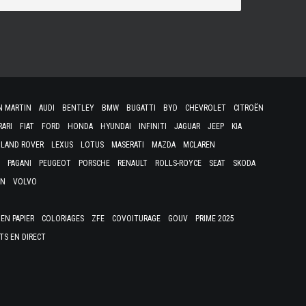
N MARTIN
AUDI
BENTLEY
BMW
BUGATTI
BYD
CHEVROLET
CITROËN
RARI
FIAT
FORD
HONDA
HYUNDAI
INFINITI
JAGUAR
JEEP
KIA
LAND ROVER
LEXUS
LOTUS
MASERATI
MAZDA
MCLAREN
PAGANI
PEUGEOT
PORSCHE
RENAULT
ROLLS-ROYCE
SEAT
SKODA
EN
VOLVO
EN PAPIER
COLORIAGES
ZFE
COVOITURAGE
GOUV
PRIME 2025
TS EN DIRECT