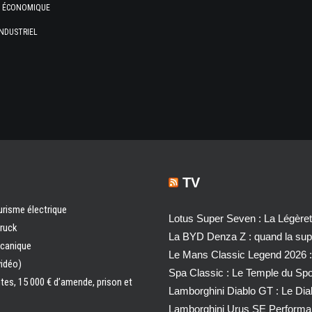
E ÉCONOMIQUE
NDUSTRIEL
TV
urisme électrique
Lotus Super Seven : La Légère
truck
La BYD Denza Z : quand la super
écanique
Le Mans Classic Legend 2026 :
vidéo)
Spa Classic : Le Temple du Sp
ntes, 15 000 € d’amende, prison et
Lamborghini Diablo GT : Le Di
Lamborghini Urus SE Performa