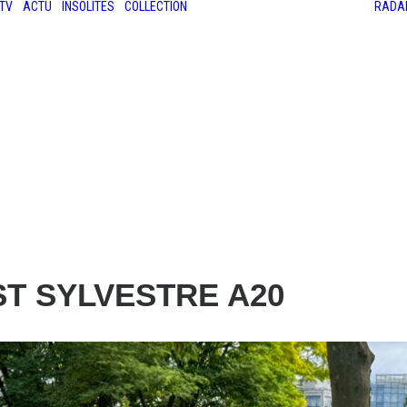
TV
ACTU
INSOLITES
COLLECTION
RADA
LES ANCIENNES
LE SALON RÉTROMOBILE
LE MANS CLASSIC
LE TOUR AUTO
 ST SYLVESTRE A20