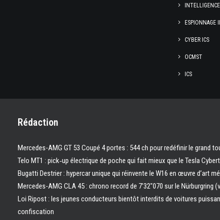
INTELLIGENC
ESPIONNAGE I
CYBER ICS
OCMST
ICS
Rédaction
Mercedes-AMG GT 53 Coupé 4 portes : 544 ch pour redéfinir le grand to
Telo MT1 : pick‑up électrique de poche qui fait mieux que le Tesla Cyber
Bugatti Destrier : hypercar unique qui réinvente le W16 en œuvre d’art m
Mercedes-AMG CLA 45 : chrono record de 7’32″070 sur le Nürburgring (
Loi Ripost : les jeunes conducteurs bientôt interdits de voitures puissa
confiscation