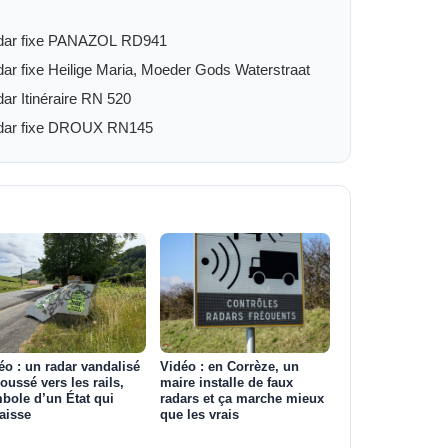
dar fixe PANAZOL RD941
ar fixe Heilige Maria, Moeder Gods Waterstraat
ar Itinéraire RN 520
dar fixe DROUX RN145
éo : un radar vandalisé
Vidéo : en Corrèze, un
poussé vers les rails,
maire installe de faux
bole d’un État qui
radars et ça marche mieux
aisse
que les vrais