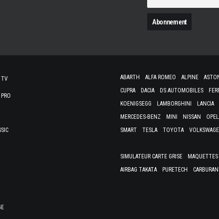
N
ABARTH
ALFA ROMEO
ALPINE
ASTO
 TV
CUPRA
DACIA
DS AUTOMOBILES
FER
 PRO
KOENIGSEGG
LAMBORGHINI
LANCIA
MERCEDES-BENZ
MINI
NISSAN
OPEL
SSIC
SMART
TESLA
TOYOTA
VOLKSWAG
SIMULATEUR CARTE GRISE
MAQUETTES 
AIRBAG TAKATA
PURETECH
CARBURAN
GE