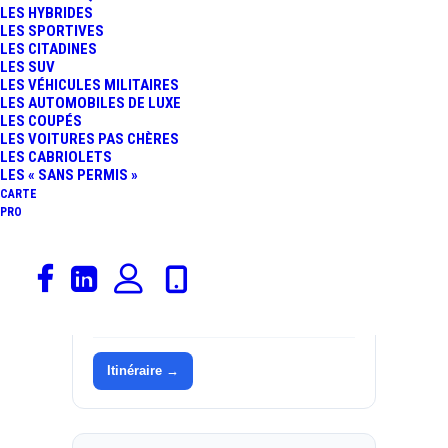
LES HYBRIDES
LES SPORTIVES
Informations
LES CITADINES
LES SUV
LES VÉHICULES MILITAIRES
Catégorie
Garages, Renault
LES AUTOMOBILES DE LUXE
LES COUPÉS
Marque
Renault
LES VOITURES PAS CHÈRES
LES CABRIOLETS
Adresse
Zone Artisanale de
LES « SANS PERMIS »
l'energie de l'energie
CARTE
PRO
Commune
59560 COMINES
Département
Nord (59)
Région
Hauts-de-France
Itinéraire →