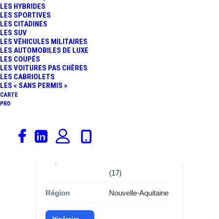
LES HYBRIDES
LES SPORTIVES
LES CITADINES
LES SUV
Informations
LES VÉHICULES MILITAIRES
LES AUTOMOBILES DE LUXE
Catégorie
Garages, Renault
LES COUPÉS
LES VOITURES PAS CHÈRES
Marque
Renault
LES CABRIOLETS
LES « SANS PERMIS »
Adresse
Rue des vignes des
CARTE
PRO
vignes
Commune
17600 CORME
ROYAL
Département
Charente-Maritime
(17)
Région
Nouvelle-Aquitaine