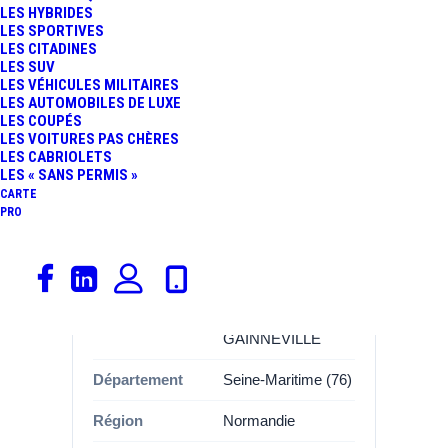
LES HYBRIDES
LES SPORTIVES
Informations
LES CITADINES
LES SUV
LES VÉHICULES MILITAIRES
Catégorie
Garages, Renault
LES AUTOMOBILES DE LUXE
LES COUPÉS
Marque
Renault
LES VOITURES PAS CHÈRES
LES CABRIOLETS
Adresse
Zone
LES « SANS PERMIS »
D'Aménagement
CARTE
PRO
Concerté de la
briqueterie de la
briqueterie
Commune
76700
GAINNEVILLE
Département
Seine-Maritime (76)
Région
Normandie