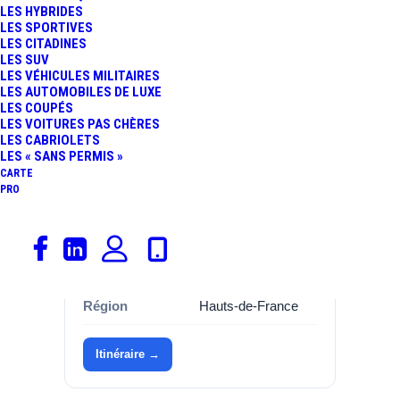
LES HYBRIDES
LES SPORTIVES
Informations
LES CITADINES
LES SUV
LES VÉHICULES MILITAIRES
Catégorie
Garages, Renault
LES AUTOMOBILES DE LUXE
LES COUPÉS
Marque
Renault
LES VOITURES PAS CHÈRES
LES CABRIOLETS
Adresse
Rue james de
LES « SANS PERMIS »
rothschild james de
CARTE
PRO
rothschild
Commune
60270 GOUVIEUX
Département
Oise (60)
Région
Hauts-de-France
Itinéraire →