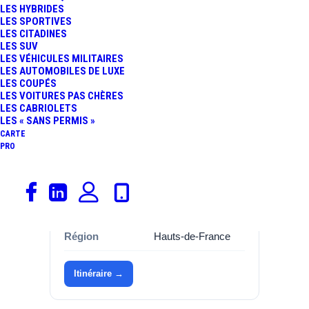
LES HYBRIDES
LES SPORTIVES
Informations
LES CITADINES
LES SUV
LES VÉHICULES MILITAIRES
Catégorie
Garages, Renault
LES AUTOMOBILES DE LUXE
LES COUPÉS
Marque
Renault
LES VOITURES PAS CHÈRES
LES CABRIOLETS
Adresse
Rue a. plockyn a.
LES « SANS PERMIS »
plockyn
CARTE
PRO
Commune
59173
BLARINGHEM
Département
Nord (59)
Région
Hauts-de-France
Itinéraire →