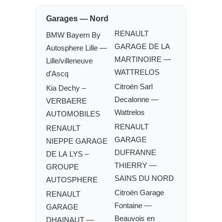
Garages — Nord
RENAULT
BMW Bayern By
GARAGE DE LA
Autosphere Lille —
MARTINOIRE —
Lille/villeneuve
WATTRELOS
d’Ascq
Citroën Sarl
Kia Dechy –
Decalonne —
VERBAERE
Wattrelos
AUTOMOBILES
RENAULT
RENAULT
GARAGE
NIEPPE GARAGE
DUFRANNE
DE LA LYS –
THIERRY —
GROUPE
SAINS DU NORD
AUTOSPHERE
Citroën Garage
RENAULT
Fontaine —
GARAGE
Beauvois en
DHAINAUT —