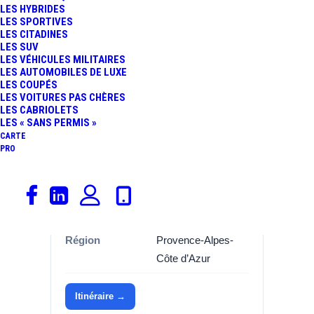
LES HYBRIDES
LES SPORTIVES
Informations
LES CITADINES
LES SUV
LES VÉHICULES MILITAIRES
Catégorie
Garages, Renault
LES AUTOMOBILES DE LUXE
LES COUPÉS
Marque
Renault
LES VOITURES PAS CHÈRES
LES CABRIOLETS
Adresse
Rue de tilleuls de
LES « SANS PERMIS »
tilleuls
CARTE
PRO
Commune
04190 LES MEES
Département
Alpes-de-Haute-
Provence (04)
Région
Provence-Alpes-
Côte d’Azur
Itinéraire →