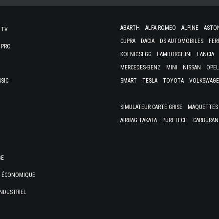
ABARTH
ALFA ROMEO
ALPINE
ASTO
 TV
CUPRA
DACIA
DS AUTOMOBILES
FER
 PRO
KOENIGSEGG
LAMBORGHINI
LANCIA
MERCEDES-BENZ
MINI
NISSAN
OPEL
SSIC
SMART
TESLA
TOYOTA
VOLKSWAG
SIMULATEUR CARTE GRISE
MAQUETTES 
AIRBAG TAKATA
PURETECH
CARBURAN
GE
E ÉCONOMIQUE
NDUSTRIEL