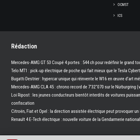
OCMST
ICS
Rédaction
Mercedes-AMG GT 53 Coupé 4 portes : 544 ch pour redéfinir le grand to
Telo MT1 : pick‑up électrique de poche qui fait mieux que le Tesla Cyber
Bugatti Destrier : hypercar unique qui réinvente le W16 en œuvre d’art m
Mercedes-AMG CLA 45 : chrono record de 7’32″070 sur le Nürburgring (
Loi Ripost : les jeunes conducteurs bientôt interdits de voitures puissa
confiscation
Citroën, Fiat et Opel : la direction assistée électrique peut provoquer un
Renault 4 E-Tech électrique : nouvelle voiture de la Gendarmerie nation