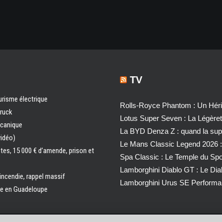
TV
urisme électrique
Rolls-Royce Phantom : Un Héri
truck
Lotus Super Seven : La Légère
écanique
La BYD Denza Z : quand la super
vidéo)
Le Mans Classic Legend 2026 :
ntes, 15 000 € d’amende, prison et
Spa Classic : Le Temple du Sp
Lamborghini Diablo GT : Le Di
 incendie, rappel massif
Lamborghini Urus SE Performa
ale en Guadeloupe