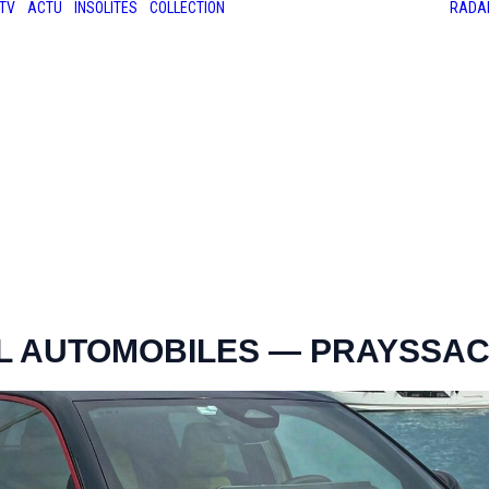
TV
ACTU
INSOLITES
COLLECTION
RADA
LES ANCIENNES
LE SALON RÉTROMOBILE
LE MANS CLASSIC
LE TOUR AUTO
L AUTOMOBILES — PRAYSSA