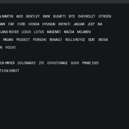
N MARTIN
AUDI
BENTLEY
BMW
BUGATTI
BYD
CHEVROLET
CITROËN
RARI
FIAT
FORD
HONDA
HYUNDAI
INFINITI
JAGUAR
JEEP
KIA
LAND ROVER
LEXUS
LOTUS
MASERATI
MAZDA
MCLAREN
PAGANI
PEUGEOT
PORSCHE
RENAULT
ROLLS-ROYCE
SEAT
SKODA
EN
VOLVO
EN PAPIER
COLORIAGES
ZFE
COVOITURAGE
GOUV
PRIME 2025
TS EN DIRECT