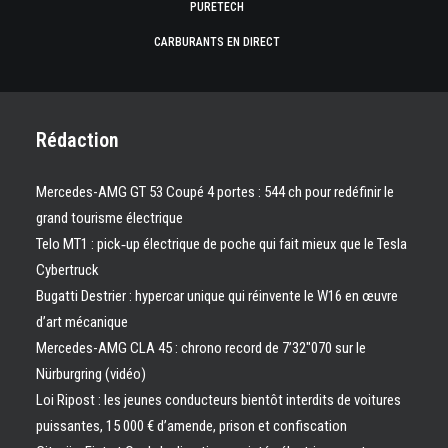
PURETECH
CARBURANTS EN DIRECT
Rédaction
Mercedes-AMG GT 53 Coupé 4 portes : 544 ch pour redéfinir le
grand tourisme électrique
Telo MT1 : pick‑up électrique de poche qui fait mieux que le Tesla
Cybertruck
Bugatti Destrier : hypercar unique qui réinvente le W16 en œuvre
d’art mécanique
Mercedes-AMG CLA 45 : chrono record de 7’32″070 sur le
Nürburgring (vidéo)
Loi Ripost : les jeunes conducteurs bientôt interdits de voitures
puissantes, 15 000 € d’amende, prison et confiscation