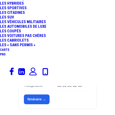
LES HYBRIDES
LES SPORTIVES
Catégorie
Garages,
LES CITADINES
Mercedes-Benz
LES SUV
LES VÉHICULES MILITAIRES
Marque
Mercedes-Benz
LES AUTOMOBILES DE LUXE
LES COUPÉS
LES VOITURES PAS CHÈRES
Adresse
14 rue du Parc de
LES CABRIOLETS
Pont Habert
LES « SANS PERMIS »
CARTE
Commune
85300 Sallertaine
PRO
Département
Vendée (85)
Région
Pays de la Loire
Téléphone
02 51 60 62 60
Itinéraire →