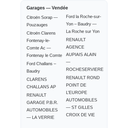
Garages — Vendée
Ford la Roche-sur-
Citroën Sorap —
Yon – Baudry —
Pouzauges
La Roche sur Yon
Citroën Clarens
RENAULT
Fontenay-le-
AGENCE
Comte Ac —
AUPIAIS ALAIN
Fontenay le Comte
—
Ford Challans –
ROCHESERVIERE
Baudry
RENAULT ROND
CLARENS
POINT DE
CHALLANS AP
L’EUROPE
RENAULT
AUTOMOBILES
GARAGE P.B.R.
— ST GILLES
AUTOMOBILES
CROIX DE VIE
— LA VERRIE