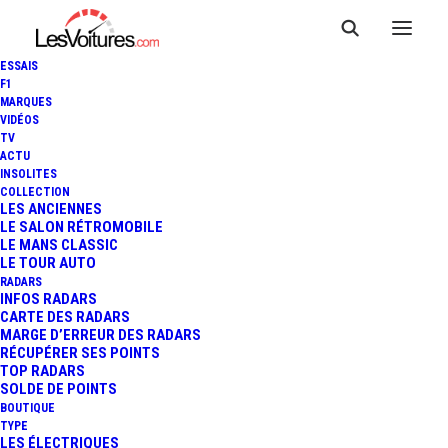
ESSAIS
F1
MARQUES
VIDÉOS
Volkswagen Sas Gva
TV
ACTU
Bymycar Lyon — Rillieux la
INSOLITES
Pape
COLLECTION
LES ANCIENNES
LE SALON RÉTROMOBILE
LE MANS CLASSIC
LE TOUR AUTO
RADARS
INFOS RADARS
CARTE DES RADARS
MARGE D’ERREUR DES RADARS
RÉCUPÉRER SES POINTS
TOP RADARS
SOLDE DE POINTS
BOUTIQUE
TYPE
LES ÉLECTRIQUES