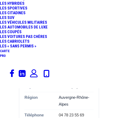
LES HYBRIDES
LES SPORTIVES
Informations
LES CITADINES
LES SUV
LES VÉHICULES MILITAIRES
Catégorie
Garages,
LES AUTOMOBILES DE LUXE
Volkswagen
LES COUPÉS
LES VOITURES PAS CHÈRES
Marque
Volkswagen
LES CABRIOLETS
LES « SANS PERMIS »
Adresse
1555 Avenue de
CARTE
PRO
l'Hippodrome
Commune
69140 Rillieux la
Pape
Département
Rhône (69)
Région
Auvergne-Rhône-
Alpes
Téléphone
04 78 23 55 69