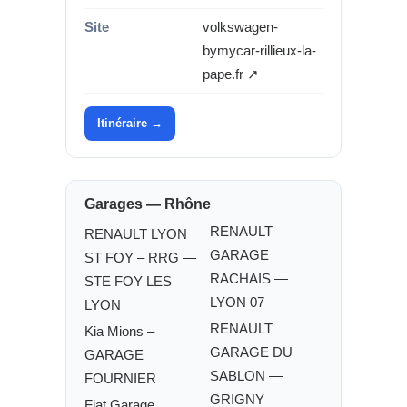
Site
volkswagen-
bymycar-rillieux-la-
pape.fr ↗
Itinéraire →
Garages — Rhône
RENAULT
RENAULT LYON
GARAGE
ST FOY – RRG —
RACHAIS —
STE FOY LES
LYON 07
LYON
RENAULT
Kia Mions –
GARAGE DU
GARAGE
SABLON —
FOURNIER
GRIGNY
Fiat Garage