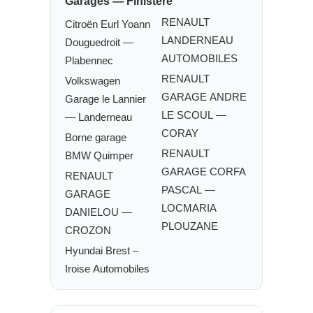
Garages — Finistère
RENAULT
Citroën Eurl Yoann
LANDERNEAU
Douguedroit —
AUTOMOBILES
Plabennec
RENAULT
Volkswagen
GARAGE ANDRE
Garage le Lannier
LE SCOUL —
— Landerneau
CORAY
Borne garage
RENAULT
BMW Quimper
GARAGE CORFA
RENAULT
PASCAL —
GARAGE
LOCMARIA
DANIELOU —
PLOUZANE
CROZON
Hyundai Brest –
Iroise Automobiles