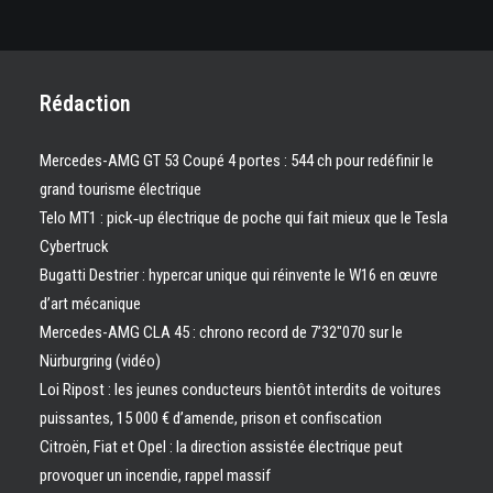
Rédaction
Mercedes-AMG GT 53 Coupé 4 portes : 544 ch pour redéfinir le
grand tourisme électrique
Telo MT1 : pick‑up électrique de poche qui fait mieux que le Tesla
Cybertruck
Bugatti Destrier : hypercar unique qui réinvente le W16 en œuvre
d’art mécanique
Mercedes-AMG CLA 45 : chrono record de 7’32″070 sur le
Nürburgring (vidéo)
Loi Ripost : les jeunes conducteurs bientôt interdits de voitures
puissantes, 15 000 € d’amende, prison et confiscation
Citroën, Fiat et Opel : la direction assistée électrique peut
provoquer un incendie, rappel massif