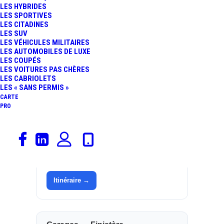
LES HYBRIDES
LES SPORTIVES
Catégorie
Garages, Peugeot
LES CITADINES
LES SUV
Marque
Peugeot
LES VÉHICULES MILITAIRES
LES AUTOMOBILES DE LUXE
Adresse
Avenue 1ere DFL
LES COUPÉS
LES VOITURES PAS CHÈRES
LES CABRIOLETS
Commune
29200
LES « SANS PERMIS »
CARTE
Département
Finistère (29)
PRO
Région
Bretagne
Site
concessions.peugeot.fr/brest-
rosec/ ↗
Itinéraire →