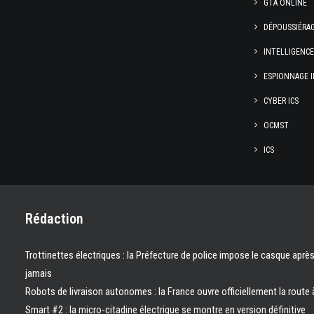
GTA ONLINE
DÉPOUSSIÉRA
INTELLIGENC
ESPIONNAGE I
CYBER ICS
OCMST
ICS
Rédaction
Trottinettes électriques : la Préfecture de police impose le casque aprè
jamais
Robots de livraison autonomes : la France ouvre officiellement la route 
Smart #2 : la micro-citadine électrique se montre en version définitive