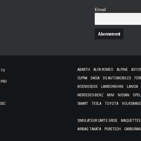
Email
N
ABARTH
ALFA ROMEO
ALPINE
ASTO
 TV
CUPRA
DACIA
DS AUTOMOBILES
FER
 PRO
KOENIGSEGG
LAMBORGHINI
LANCIA
MERCEDES-BENZ
MINI
NISSAN
OPEL
SSIC
SMART
TESLA
TOYOTA
VOLKSWAG
SIMULATEUR CARTE GRISE
MAQUETTES 
AIRBAG TAKATA
PURETECH
CARBURAN