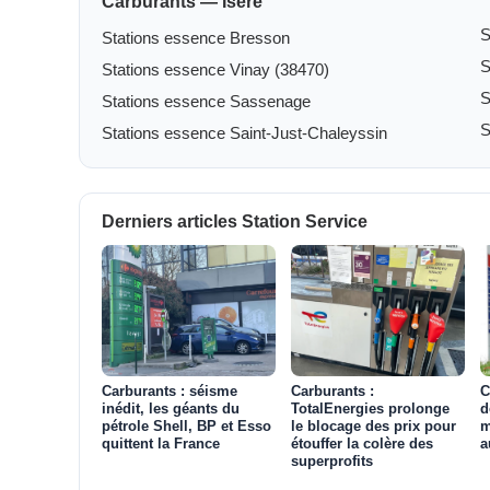
Carburants — Isère
S
Stations essence Bresson
S
Stations essence Vinay (38470)
S
Stations essence Sassenage
S
Stations essence Saint-Just-Chaleyssin
Derniers articles Station Service
Carburants : séisme
Carburants :
C
inédit, les géants du
TotalEnergies prolonge
d
pétrole Shell, BP et Esso
le blocage des prix pour
m
quittent la France
étouffer la colère des
a
superprofits