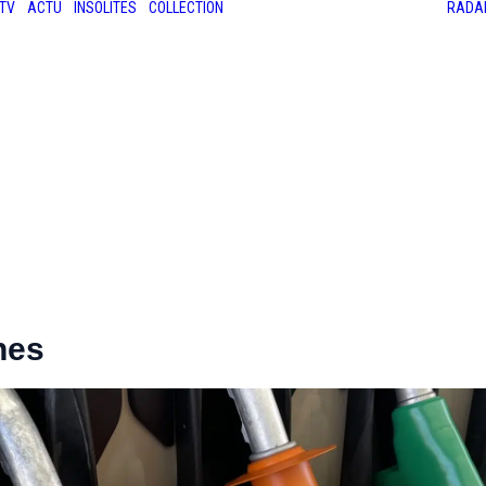
TV
ACTU
INSOLITES
COLLECTION
RADA
LES ANCIENNES
LE SALON RÉTROMOBILE
LE MANS CLASSIC
LE TOUR AUTO
nes