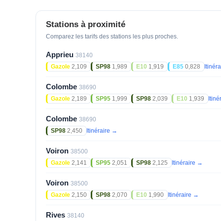
Stations à proximité
Comparez les tarifs des stations les plus proches.
Apprieu
38140
Gazole
2,109
SP98
1,989
E10
1,919
E85
0,828
Itinér
Colombe
38690
Gazole
2,189
SP95
1,999
SP98
2,039
E10
1,939
Itin
Colombe
38690
SP98
2,450
Itinéraire →
Voiron
38500
Gazole
2,141
SP95
2,051
SP98
2,125
Itinéraire →
Voiron
38500
Gazole
2,150
SP98
2,070
E10
1,990
Itinéraire →
Rives
38140