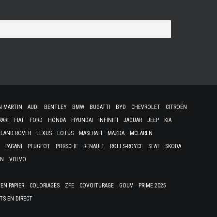
N MARTIN
AUDI
BENTLEY
BMW
BUGATTI
BYD
CHEVROLET
CITROËN
RARI
FIAT
FORD
HONDA
HYUNDAI
INFINITI
JAGUAR
JEEP
KIA
LAND ROVER
LEXUS
LOTUS
MASERATI
MAZDA
MCLAREN
PAGANI
PEUGEOT
PORSCHE
RENAULT
ROLLS-ROYCE
SEAT
SKODA
EN
VOLVO
EN PAPIER
COLORIAGES
ZFE
COVOITURAGE
GOUV
PRIME 2025
TS EN DIRECT