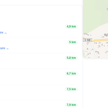
4,9 km
aire →
5 km
éraire →
5,8 km
6,7 km
7,5 km
7,9 km