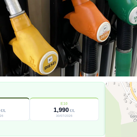
E10
1,990
€/L
€/L
026
30/07/2026