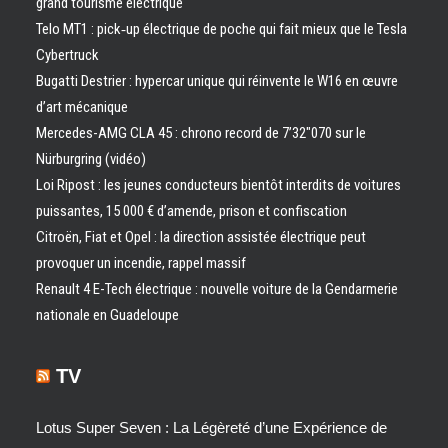
grand tourisme électrique
Telo MT1 : pick‑up électrique de poche qui fait mieux que le Tesla
Cybertruck
Bugatti Destrier : hypercar unique qui réinvente le W16 en œuvre
d’art mécanique
Mercedes-AMG CLA 45 : chrono record de 7’32″070 sur le
Nürburgring (vidéo)
Loi Ripost : les jeunes conducteurs bientôt interdits de voitures
puissantes, 15 000 € d’amende, prison et confiscation
Citroën, Fiat et Opel : la direction assistée électrique peut
provoquer un incendie, rappel massif
Renault 4 E-Tech électrique : nouvelle voiture de la Gendarmerie
nationale en Guadeloupe
TV
Lotus Super Seven : La Légèreté d’une Expérience de