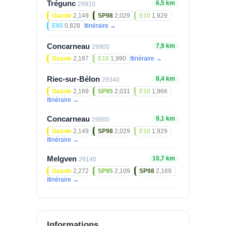
Trégunc
6,5 km
29910
Gazole
2,149
SP98
2,029
E10
1,929
E85
0,828
Itinéraire →
Concarneau
7,9 km
29900
Gazole
2,187
E10
1,990
Itinéraire →
Riec-sur-Bélon
8,4 km
29340
Gazole
2,169
SP95
2,031
E10
1,966
Itinéraire →
Concarneau
9,1 km
29900
Gazole
2,149
SP98
2,029
E10
1,929
Itinéraire →
Melgven
10,7 km
29140
Gazole
2,272
SP95
2,109
SP98
2,169
Itinéraire →
Informations