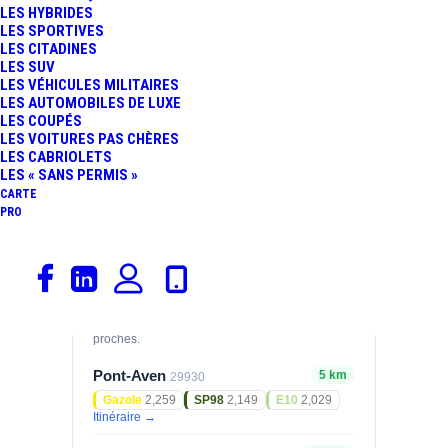
LES HYBRIDES
LES SPORTIVES
GAZOLE
SP98
LES CITADINES
2,149
2,029
€/L
€/L
LES SUV
06/08/2026
06/08/2026
LES VÉHICULES MILITAIRES
LES AUTOMOBILES DE LUXE
E10
E85
LES COUPÉS
1,929
0,828
LES VOITURES PAS CHÈRES
€/L
€/L
LES CABRIOLETS
06/08/2026
28/07/2026
LES « SANS PERMIS »
CARTE
Prix relevés le 28/07/2026 — mis à jour
PRO
automatiquement.
Stations à proximité
Comparez les tarifs des stations les plus
proches.
Pont-Aven
5 km
29930
Gazole
2,259
SP98
2,149
E10
2,029
Itinéraire →