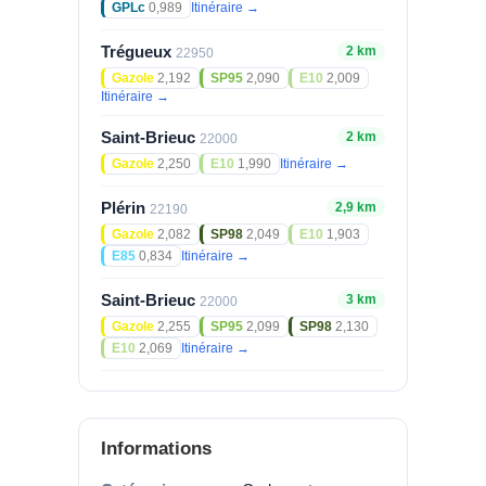
GPLc
0,989
Itinéraire →
Trégueux
2 km
22950
Gazole
2,192
SP95
2,090
E10
2,009
Itinéraire →
Saint-Brieuc
2 km
22000
Gazole
2,250
E10
1,990
Itinéraire →
Plérin
2,9 km
22190
Gazole
2,082
SP98
2,049
E10
1,903
E85
0,834
Itinéraire →
Saint-Brieuc
3 km
22000
Gazole
2,255
SP95
2,099
SP98
2,130
E10
2,069
Itinéraire →
Informations