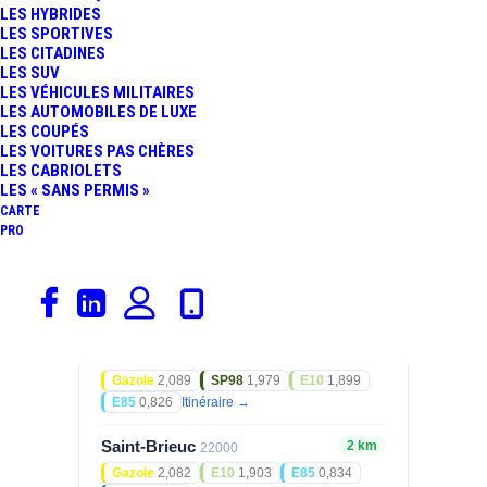
LES HYBRIDES
Prix des carburants
LES SPORTIVES
LES CITADINES
LES SUV
GAZOLE
E85
2,177
0,837
LES VÉHICULES MILITAIRES
€/L
€/L
LES AUTOMOBILES DE LUXE
09/08/2026
09/08/2026
LES COUPÉS
LES VOITURES PAS CHÈRES
Prix relevés le 09/08/2026 — mis à jour
LES CABRIOLETS
automatiquement.
LES « SANS PERMIS »
CARTE
PRO
Stations à proximité
Comparez les tarifs des stations les plus
proches.
Ploufragan
1,1 km
22440
Gazole
2,089
SP98
1,979
E10
1,899
E85
0,826
Itinéraire →
Saint-Brieuc
2 km
22000
Gazole
2,082
E10
1,903
E85
0,834